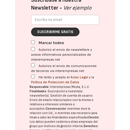
Suscríbase a nuestra
Newsletter -
Ver ejemplo
SUSCRIBIRME GRATIS
Marcar todos
Autorizo el envío de newsletters y
avisos informativos personalizados de
interempresas.net
Autorizo el envío de comunicaciones
de terceros vía interempresas.net
He leído y acepto el
Aviso Legal
y la
Política de Protección de Datos
Responsable:
Interempresas Media, S.L.U.
Finalidades:
Suscripción a nuestra(s)
newsletter(s). Gestión de cuenta de usuario.
Envío de emails relacionados con la misma o
relativos a intereses similares o
asociados.
Conservación:
mientras dure la
relación con Ud., o mientras sea necesario para
llevar a cabo las finalidades especificadas
Cesión:
Los datos pueden cederse a otras
empresas del
grupo
por motivos de gestión interna.
Derechos: