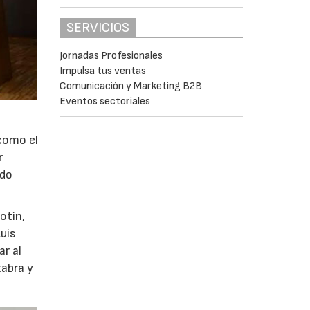
SERVICIOS
Jornadas Profesionales
Impulsa tus ventas
Comunicación y Marketing B2B
Eventos sectoriales
como el
r
rdo
otín,
Luis
ar al
tabra y