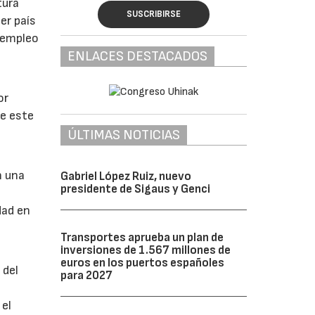
tura
SUSCRIBIRSE
er país
 empleo
ENLACES DESTACADOS
or
de este
ÚLTIMAS NOTICIAS
n una
Gabriel López Ruiz, nuevo
presidente de Sigaus y Genci
dad en
Transportes aprueba un plan de
inversiones de 1.567 millones de
euros en los puertos españoles
 del
para 2027
 el