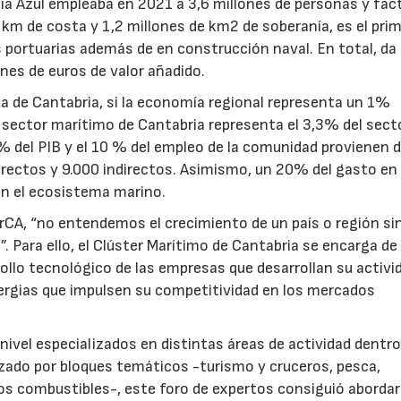
ía Azul empleaba en 2021 a 3,6 millones de personas y fac
km de costa y 1,2 millones de km2 de soberanía, es el prim
 portuarias además de en construcción naval. En total, da
nes de euros de valor añadido.
 de Cantabria, si la economía regional representa un 1%
sector marítimo de Cantabria representa el 3,3% del sect
% del PIB y el 10 % del empleo de la comunidad provienen 
irectos y 9.000 indirectos. Asimismo, un 20% del gasto en
on el ecosistema marino.
rCA, “no entendemos el crecimiento de un país o región si
”. Para ello, el Clúster Marítimo de Cantabria se encarga de
ollo tecnológico de las empresas que desarrollan su activi
ergias que impulsen su competitividad en los mercados
nivel especializados en distintas áreas de actividad dentro
zado por bloques temáticos -turismo y cruceros, pesca,
os combustibles-, este foro de expertos consiguió abordar