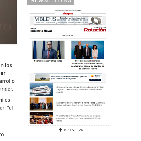
NEWSLETTERS
en los
ter
arrollo
ander.
hí es
en “el
15/07/2026
to