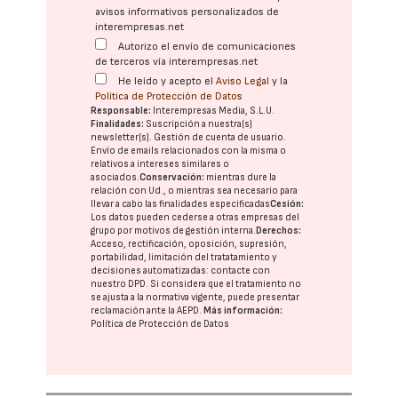
avisos informativos personalizados de
interempresas.net
Autorizo el envío de comunicaciones
de terceros vía interempresas.net
He leído y acepto el
Aviso Legal
y la
Política de Protección de Datos
Responsable:
Interempresas Media, S.L.U.
Finalidades:
Suscripción a nuestra(s)
newsletter(s). Gestión de cuenta de usuario.
Envío de emails relacionados con la misma o
relativos a intereses similares o
asociados.
Conservación:
mientras dure la
relación con Ud., o mientras sea necesario para
llevar a cabo las finalidades especificadas
Cesión:
Los datos pueden cederse a otras
empresas del
grupo
por motivos de gestión interna.
Derechos:
Acceso, rectificación, oposición, supresión,
portabilidad, limitación del tratatamiento y
decisiones automatizadas:
contacte con
nuestro DPD
. Si considera que el tratamiento no
se ajusta a la normativa vigente, puede presentar
reclamación ante la
AEPD
.
Más información:
Política de Protección de Datos