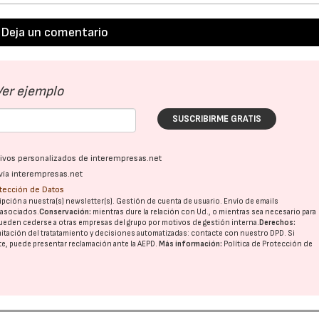
Deja un comentario
Ver ejemplo
SUSCRIBIRME GRATIS
ativos personalizados de interempresas.net
vía interempresas.net
otección de Datos
pción a nuestra(s) newsletter(s). Gestión de cuenta de usuario. Envío de emails
o asociados.
Conservación:
mientras dure la relación con Ud., o mientras sea necesario para
ueden cederse a otras
empresas del grupo
por motivos de gestión interna.
Derechos:
imitación del tratatamiento y decisiones automatizadas:
contacte con nuestro DPD
. Si
nte, puede presentar reclamación ante la
AEPD
.
Más información:
Política de Protección de