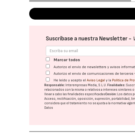
Suscríbase a nuestra Newsletter -
Marcar todos
Autorizo el envío de newsletters y avisos inform
Autorizo el envío de comunicaciones de terceros 
He leído y acepto el
Aviso Legal
y la
Política de Pr
Responsable:
Interempresas Media, S.L.U.
Finalidades:
Suscri
relacionados con la misma o relativos a intereses similares 
llevar a cabo las finalidades especificadas
Cesión:
Los datos p
Acceso, rectificación, oposición, supresión, portabilidad, l
considera que el tratamiento no se ajusta a la normativa vige
Datos