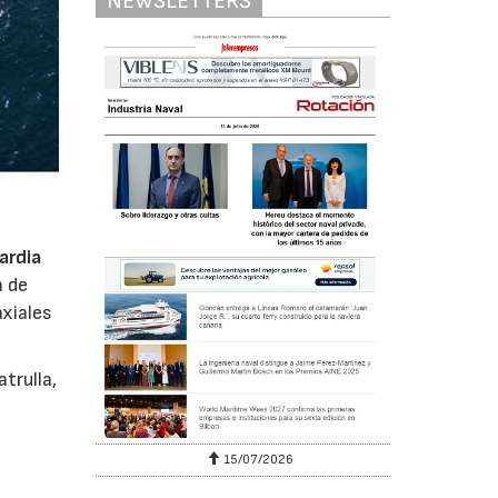
NEWSLETTERS
ardia
a de
axiales
trulla,
15/07/2026