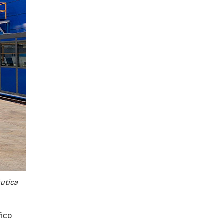
áutica
fico