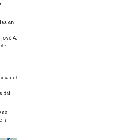
e
glas en
 José A.
 de
ncia del
s del
ase
e la