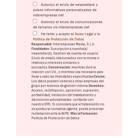
Autorizo el envío de newsletters y
avisos informativos personalizados de
interempresas.net
Autorizo el envío de comunicaciones
de terceros vía interempresas.net
He leído y acepto el
Aviso Legal
y la
Política de Protección de Datos
Responsable:
Interempresas Media, S.L.U.
Finalidades:
Suscripción a nuestra(s)
newsletter(s). Gestión de cuenta de usuario.
Envío de emails relacionados con la misma o
relativos a intereses similares o
asociados.
Conservación:
mientras dure la
relación con Ud., o mientras sea necesario para
llevar a cabo las finalidades especificadas
Cesión:
Los datos pueden cederse a otras
empresas del
grupo
por motivos de gestión interna.
Derechos:
Acceso, rectificación, oposición, supresión,
portabilidad, limitación del tratatamiento y
decisiones automatizadas:
contacte con
nuestro DPD
. Si considera que el tratamiento no
se ajusta a la normativa vigente, puede presentar
reclamación ante la
AEPD
.
Más información:
Política de Protección de Datos