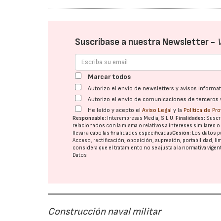
Suscríbase a nuestra Newsletter -
Marcar todos
Autorizo el envío de newsletters y avisos inform
Autorizo el envío de comunicaciones de terceros 
He leído y acepto el
Aviso Legal
y la
Política de Pr
Responsable:
Interempresas Media, S.L.U.
Finalidades:
Suscri
relacionados con la misma o relativos a intereses similares 
llevar a cabo las finalidades especificadas
Cesión:
Los datos p
Acceso, rectificación, oposición, supresión, portabilidad, l
considera que el tratamiento no se ajusta a la normativa vige
Datos
Construcción naval militar