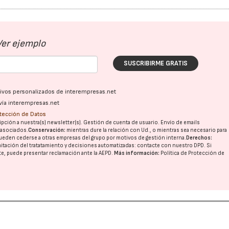
Ver ejemplo
SUSCRIBIRME GRATIS
ativos personalizados de interempresas.net
vía interempresas.net
otección de Datos
pción a nuestra(s) newsletter(s). Gestión de cuenta de usuario. Envío de emails
o asociados.
Conservación:
mientras dure la relación con Ud., o mientras sea necesario para
ueden cederse a otras
empresas del grupo
por motivos de gestión interna.
Derechos:
imitación del tratatamiento y decisiones automatizadas:
contacte con nuestro DPD
. Si
nte, puede presentar reclamación ante la
AEPD
.
Más información:
Política de Protección de