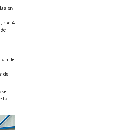
glas en
 José A.
 de
ncia del
s del
ase
e la