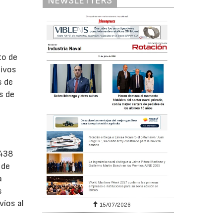
NEWSLETTERS
to de
ivos
s de
s de
 438
 de
a
s
víos al
15/07/2026