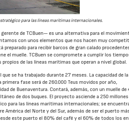
tratégico para las líneas marítimas internacionales.
, gerente de TCBuen— es una alternativa para el movimien
contamos con unos elementos que nos hacen muy competit
stá preparado para recibir barcos de gran calado procedente
iene el muelle. TCBuen se compromete a cumplir los tiempo
propios de las líneas marítimas que operan a nivel global.
l que se ha trabajado durante 27 meses. La capacidad de la
ta primera fase será de 260.000 Teus movidos por año,
idad de Buenaventura. Contará, además, con un muelle de
ultáneo de dos buques. El proyecto asciende a 250 millones
ico para las líneas marítimas internacionales; se encuentr
re América del Norte y del Sur, además de ser el puerto má
esde este puerto el 80% del café y el 60% de todos los en
15/07/2026
29/07/2026