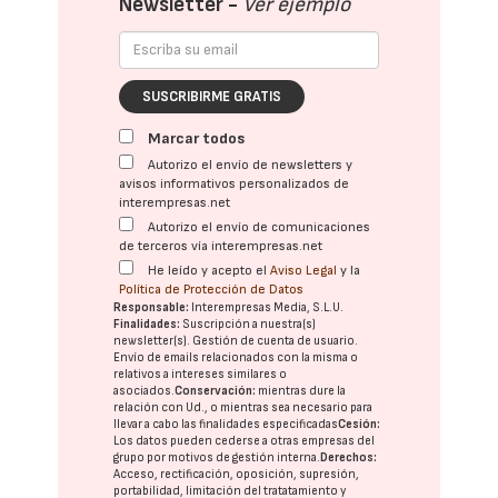
Newsletter -
Ver ejemplo
SUSCRIBIRME GRATIS
Marcar todos
Autorizo el envío de newsletters y
avisos informativos personalizados de
interempresas.net
Autorizo el envío de comunicaciones
de terceros vía interempresas.net
He leído y acepto el
Aviso Legal
y la
Política de Protección de Datos
Responsable:
Interempresas Media, S.L.U.
Finalidades:
Suscripción a nuestra(s)
newsletter(s). Gestión de cuenta de usuario.
Envío de emails relacionados con la misma o
relativos a intereses similares o
asociados.
Conservación:
mientras dure la
relación con Ud., o mientras sea necesario para
llevar a cabo las finalidades especificadas
Cesión:
Los datos pueden cederse a otras
empresas del
grupo
por motivos de gestión interna.
Derechos:
Acceso, rectificación, oposición, supresión,
portabilidad, limitación del tratatamiento y