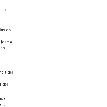
fico
e
glas en
 José A.
 de
ncia del
s del
ase
e la