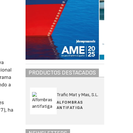
va
cional
PRODUCTOS DESTACADOS
grama
ndo a
Trafic Mat y Mas, S.L.
es
ALFOMBRAS
ANTIFATIGA
7), ha