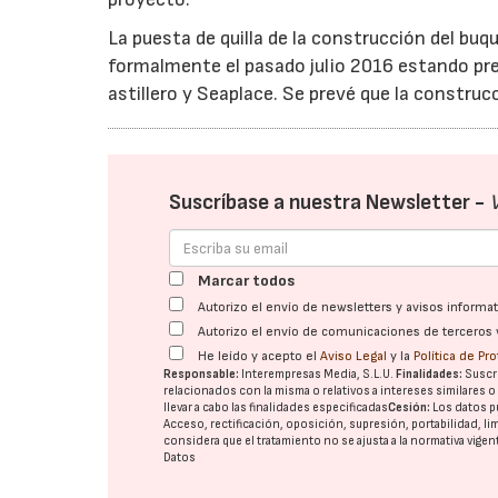
La puesta de quilla de la construcción del bu
formalmente el pasado julio 2016 estando pres
astillero y Seaplace. Se prevé que la constru
Suscríbase a nuestra Newsletter -
Marcar todos
Autorizo el envío de newsletters y avisos inform
Autorizo el envío de comunicaciones de terceros 
He leído y acepto el
Aviso Legal
y la
Política de Pr
Responsable:
Interempresas Media, S.L.U.
Finalidades:
Suscri
relacionados con la misma o relativos a intereses similares 
llevar a cabo las finalidades especificadas
Cesión:
Los datos p
Acceso, rectificación, oposición, supresión, portabilidad, l
considera que el tratamiento no se ajusta a la normativa vige
Datos