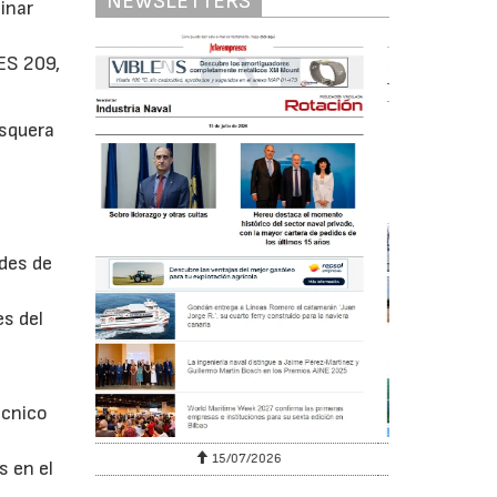
NEWSLETTERS
linar
ES 209,
esquera
ades de
es del
écnico
29/07/2026
s en el