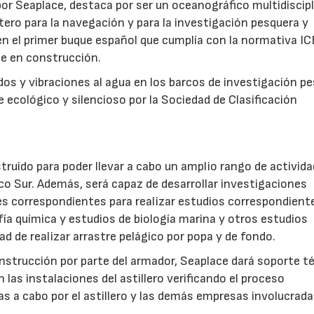
 por Seaplace, destaca por ser un oceanográfico multidiscip
ro para la navegación y para la investigación pesquera y
en el primer buque español que cumplía con la normativa IC
ue en construcción.
dos y vibraciones al agua en los barcos de investigación p
 ecológico y silencioso por la Sociedad de Clasificación
ruido para poder llevar a cabo un amplio rango de activid
ico Sur. Además, será capaz de desarrollar investigaciones
es correspondientes para realizar estudios correspondient
ía química y estudios de biología marina y otros estudios
ad de realizar arrastre pelágico por popa y de fondo.
nstrucción por parte del armador, Seaplace dará soporte t
 las instalaciones del astillero verificando el proceso
15/07/2026
as a cabo por el astillero y las demás empresas involucrada