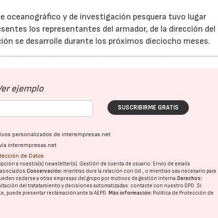
que oceanográfico y de investigación pesquera tuvo lugar
entes los representantes del armador, de la dirección del
cción se desarrolle durante los próximos dieciocho meses.
Ver ejemplo
SUSCRIBIRME GRATIS
ativos personalizados de interempresas.net
vía interempresas.net
otección de Datos
pción a nuestra(s) newsletter(s). Gestión de cuenta de usuario. Envío de emails
o asociados.
Conservación:
mientras dure la relación con Ud., o mientras sea necesario para
ueden cederse a otras
empresas del grupo
por motivos de gestión interna.
Derechos:
imitación del tratatamiento y decisiones automatizadas:
contacte con nuestro DPD
. Si
nte, puede presentar reclamación ante la
AEPD
.
Más información:
Política de Protección de