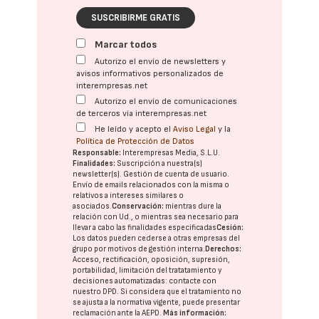
SUSCRIBIRME GRATIS
Marcar todos
Autorizo el envío de newsletters y
avisos informativos personalizados de
interempresas.net
Autorizo el envío de comunicaciones
de terceros vía interempresas.net
He leído y acepto el
Aviso Legal
y la
Política de Protección de Datos
Responsable:
Interempresas Media, S.L.U.
Finalidades:
Suscripción a nuestra(s)
newsletter(s). Gestión de cuenta de usuario.
Envío de emails relacionados con la misma o
relativos a intereses similares o
asociados.
Conservación:
mientras dure la
relación con Ud., o mientras sea necesario para
llevar a cabo las finalidades especificadas
Cesión:
Los datos pueden cederse a otras
empresas del
grupo
por motivos de gestión interna.
Derechos:
Acceso, rectificación, oposición, supresión,
portabilidad, limitación del tratatamiento y
decisiones automatizadas:
contacte con
nuestro DPD
. Si considera que el tratamiento no
se ajusta a la normativa vigente, puede presentar
reclamación ante la
AEPD
.
Más información: