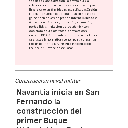
asociados.
Conservación:
mientras dure la
relación con Ud., o mientras sea necesario para
llevar a cabo las finalidades especificadas
Cesión:
Los datos pueden cederse a otras
empresas del
grupo
por motivos de gestión interna.
Derechos:
Acceso, rectificación, oposición, supresión,
portabilidad, limitación del tratatamiento y
decisiones automatizadas:
contacte con
nuestro DPD
. Si considera que el tratamiento no
se ajusta a la normativa vigente, puede presentar
reclamación ante la
AEPD
.
Más información:
Política de Protección de Datos
Construcción naval militar
Navantia inicia en San
Fernando la
construcción del
primer Buque