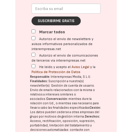
SUSCRIBIRME GRATIS
Marcar todos
Autorizo el envío de newsletters y
avisos informativos personalizados de
interempresas.net
Autorizo el envío de comunicaciones
de terceros vía interempresas.net
He leído y acepto el
Aviso Legal
y la
Política de Protección de Datos
Responsable:
Interempresas Media, S.L.U.
Finalidades:
Suscripción a nuestra(s)
newsletter(s). Gestión de cuenta de usuario.
Envío de emails relacionados con la misma o
relativos a intereses similares o
asociados.
Conservación:
mientras dure la
relación con Ud., o mientras sea necesario para
llevar a cabo las finalidades especificadas
Cesión:
Los datos pueden cederse a otras
empresas del
grupo
por motivos de gestión interna.
Derechos:
Acceso, rectificación, oposición, supresión,
portabilidad, limitación del tratatamiento y
decisiones automatizadas:
contacte con