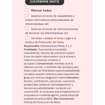
SUSCRIBIRME GRATIS
Marcar todos
Autorizo el envío de newsletters y
avisos informativos personalizados de
interempresas.net
Autorizo el envío de comunicaciones
de terceros vía interempresas.net
He leído y acepto el
Aviso Legal
y la
Política de Protección de Datos
Responsable:
Interempresas Media, S.L.U.
Finalidades:
Suscripción a nuestra(s)
newsletter(s). Gestión de cuenta de usuario.
Envío de emails relacionados con la misma o
relativos a intereses similares o
asociados.
Conservación:
mientras dure la
relación con Ud., o mientras sea necesario para
llevar a cabo las finalidades especificadas
Cesión:
Los datos pueden cederse a otras
empresas del
grupo
por motivos de gestión interna.
Derechos:
Acceso, rectificación, oposición, supresión,
portabilidad, limitación del tratatamiento y
decisiones automatizadas:
contacte con
nuestro DPD
. Si considera que el tratamiento no
se ajusta a la normativa vigente, puede presentar
reclamación ante la
AEPD
.
Más información:
Política de Protección de Datos