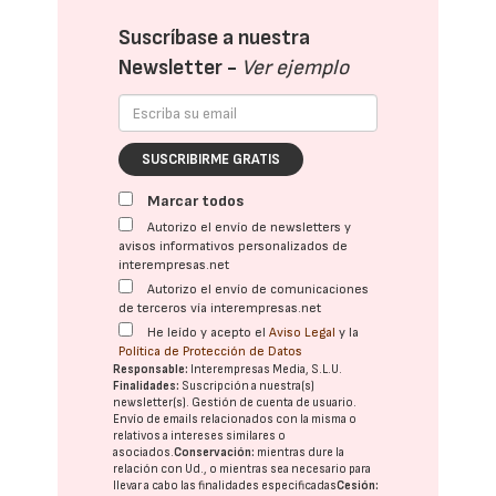
Suscríbase a nuestra
Newsletter -
Ver ejemplo
SUSCRIBIRME GRATIS
Marcar todos
Autorizo el envío de newsletters y
avisos informativos personalizados de
interempresas.net
Autorizo el envío de comunicaciones
de terceros vía interempresas.net
He leído y acepto el
Aviso Legal
y la
Política de Protección de Datos
Responsable:
Interempresas Media, S.L.U.
Finalidades:
Suscripción a nuestra(s)
newsletter(s). Gestión de cuenta de usuario.
Envío de emails relacionados con la misma o
relativos a intereses similares o
asociados.
Conservación:
mientras dure la
relación con Ud., o mientras sea necesario para
llevar a cabo las finalidades especificadas
Cesión: