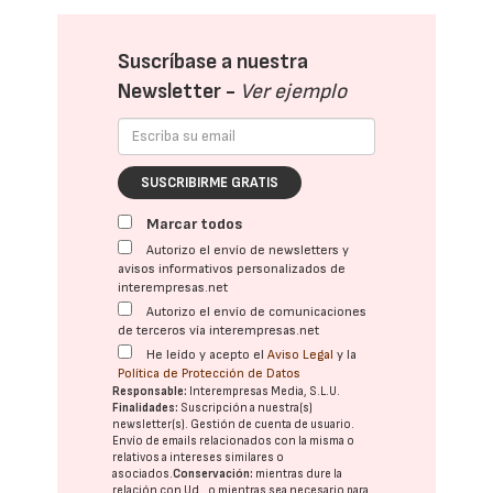
Suscríbase a nuestra
Newsletter -
Ver ejemplo
SUSCRIBIRME GRATIS
Marcar todos
Autorizo el envío de newsletters y
avisos informativos personalizados de
interempresas.net
Autorizo el envío de comunicaciones
de terceros vía interempresas.net
He leído y acepto el
Aviso Legal
y la
Política de Protección de Datos
Responsable:
Interempresas Media, S.L.U.
Finalidades:
Suscripción a nuestra(s)
newsletter(s). Gestión de cuenta de usuario.
Envío de emails relacionados con la misma o
relativos a intereses similares o
asociados.
Conservación:
mientras dure la
relación con Ud., o mientras sea necesario para