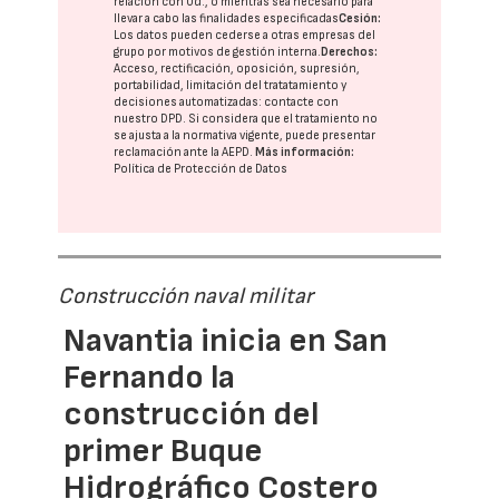
relación con Ud., o mientras sea necesario para
llevar a cabo las finalidades especificadas
Cesión:
Los datos pueden cederse a otras
empresas del
grupo
por motivos de gestión interna.
Derechos:
Acceso, rectificación, oposición, supresión,
portabilidad, limitación del tratatamiento y
decisiones automatizadas:
contacte con
nuestro DPD
. Si considera que el tratamiento no
se ajusta a la normativa vigente, puede presentar
reclamación ante la
AEPD
.
Más información:
Política de Protección de Datos
Construcción naval militar
Navantia inicia en San
Fernando la
construcción del
primer Buque
Hidrográfico Costero