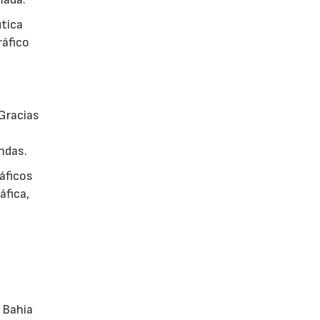
utica
ráfico
Gracias
ndas.
áficos
áfica,
 Bahía