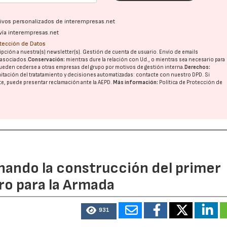
ativos personalizados de interempresas.net
vía interempresas.net
otección de Datos
pción a nuestra(s) newsletter(s). Gestión de cuenta de usuario. Envío de emails
o asociados.
Conservación:
mientras dure la relación con Ud., o mientras sea necesario para
ueden cederse a otras
empresas del grupo
por motivos de gestión interna.
Derechos:
imitación del tratatamiento y decisiones automatizadas:
contacte con nuestro DPD
. Si
nte, puede presentar reclamación ante la
AEPD
.
Más información:
Política de Protección de
rnando la construcción del primer
ro para la Armada
15/07/2026
29/07/2026
931