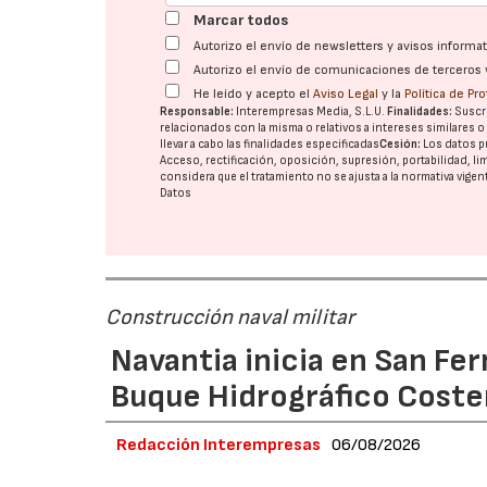
Marcar todos
Autorizo el envío de newsletters y avisos inform
Autorizo el envío de comunicaciones de terceros 
He leído y acepto el
Aviso Legal
y la
Política de Pr
Responsable:
Interempresas Media, S.L.U.
Finalidades:
Suscri
relacionados con la misma o relativos a intereses similares 
llevar a cabo las finalidades especificadas
Cesión:
Los datos p
Acceso, rectificación, oposición, supresión, portabilidad, l
considera que el tratamiento no se ajusta a la normativa vige
Datos
Construcción naval militar
Navantia inicia en San Fe
Buque Hidrográfico Coste
Redacción Interempresas
06/08/2026