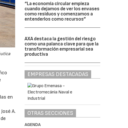
“La economía circular empieza
cuando dejamos de ver los envases
como residuos y comenzamos a
entenderlos como recursos”
AXA destaca la gestión del riesgo
como una palanca clave para que la
transformación empresarial sea
áutica
productiva
fico
EMPRESAS DESTACADAS
e
glas en
 José A.
OTRAS SECCIONES
 de
AGENDA