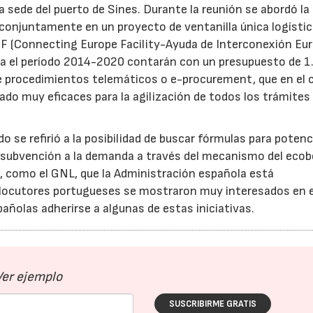
a sede del puerto de Sines. Durante la reunión se abordó la
 conjuntamente en un proyecto de ventanilla única logísti
CEF (Connecting Europe Facility-Ayuda de Interconexión Eur
ara el período 2014-2020 contarán con un presupuesto de 1
de procedimientos telemáticos o e-procurement, que en el 
do muy eficaces para la agilización de todos los trámites
 se refirió a la posibilidad de buscar fórmulas para potenci
 subvención a la demanda a través del mecanismo del ecob
s, como el GNL, que la Administración española está
erlocutores portugueses se mostraron muy interesados en 
añolas adherirse a algunas de estas iniciativas.
Ver ejemplo
SUSCRIBIRME GRATIS