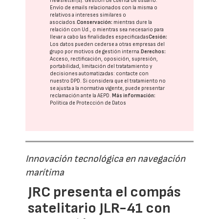
newsletter(s). Gestión de cuenta de usuario.
Envío de emails relacionados con la misma o
relativos a intereses similares o
asociados.
Conservación:
mientras dure la
relación con Ud., o mientras sea necesario para
llevar a cabo las finalidades especificadas
Cesión:
Los datos pueden cederse a otras
empresas del
grupo
por motivos de gestión interna.
Derechos:
Acceso, rectificación, oposición, supresión,
portabilidad, limitación del tratatamiento y
decisiones automatizadas:
contacte con
nuestro DPD
. Si considera que el tratamiento no
se ajusta a la normativa vigente, puede presentar
reclamación ante la
AEPD
.
Más información:
Política de Protección de Datos
Innovación tecnológica en navegación
marítima
JRC presenta el compás
satelitario JLR-41 con