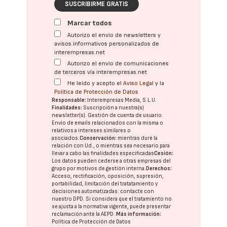
SUSCRIBIRME GRATIS
Marcar todos
Autorizo el envío de newsletters y
avisos informativos personalizados de
interempresas.net
Autorizo el envío de comunicaciones
de terceros vía interempresas.net
He leído y acepto el
Aviso Legal
y la
Política de Protección de Datos
Responsable:
Interempresas Media, S.L.U.
Finalidades:
Suscripción a nuestra(s)
newsletter(s). Gestión de cuenta de usuario.
Envío de emails relacionados con la misma o
relativos a intereses similares o
asociados.
Conservación:
mientras dure la
relación con Ud., o mientras sea necesario para
llevar a cabo las finalidades especificadas
Cesión:
Los datos pueden cederse a otras
empresas del
grupo
por motivos de gestión interna.
Derechos:
Acceso, rectificación, oposición, supresión,
portabilidad, limitación del tratatamiento y
decisiones automatizadas:
contacte con
nuestro DPD
. Si considera que el tratamiento no
se ajusta a la normativa vigente, puede presentar
reclamación ante la
AEPD
.
Más información:
Política de Protección de Datos