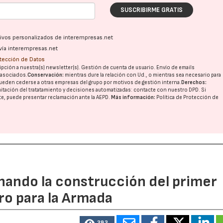
SUSCRIBIRME GRATIS
ativos personalizados de interempresas.net
vía interempresas.net
otección de Datos
pción a nuestra(s) newsletter(s). Gestión de cuenta de usuario. Envío de emails
o asociados.
Conservación:
mientras dure la relación con Ud., o mientras sea necesario para
ueden cederse a otras
empresas del grupo
por motivos de gestión interna.
Derechos:
imitación del tratatamiento y decisiones automatizadas:
contacte con nuestro DPD
. Si
nte, puede presentar reclamación ante la
AEPD
.
Más información:
Política de Protección de
rnando la construcción del primer
ro para la Armada
383