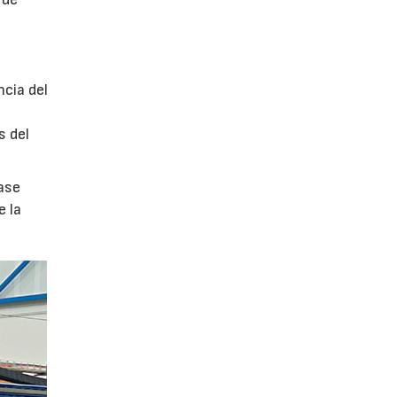
ncia del
s del
ase
e la