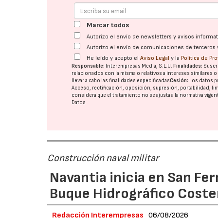
Marcar todos
Autorizo el envío de newsletters y avisos inform
Autorizo el envío de comunicaciones de terceros 
He leído y acepto el
Aviso Legal
y la
Política de Pr
Responsable:
Interempresas Media, S.L.U.
Finalidades:
Suscri
relacionados con la misma o relativos a intereses similares 
llevar a cabo las finalidades especificadas
Cesión:
Los datos p
Acceso, rectificación, oposición, supresión, portabilidad, l
considera que el tratamiento no se ajusta a la normativa vige
Datos
Construcción naval militar
Navantia inicia en San Fe
Buque Hidrográfico Coste
Redacción Interempresas
06/08/2026