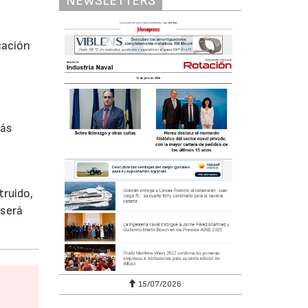
NEWSLETTERS
cación
más
truido,
 será
15/07/2026