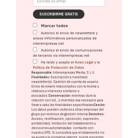
SUSCRIBIRME GRATIS
Marcar todos
Autorizo el envío de newsletters y
avisos informativos personalizados de
interempresas.net
Autorizo el envío de comunicaciones
de terceros vía interempresas.net
He leído y acepto el
Aviso Legal
y la
Política de Protección de Datos
Responsable:
Interempresas Media, S.L.U.
Finalidades:
Suscripción a nuestra(s)
newsletter(s). Gestión de cuenta de usuario.
Envío de emails relacionados con la misma o
relativos a intereses similares o
asociados.
Conservación:
mientras dure la
relación con Ud., o mientras sea necesario para
llevar a cabo las finalidades especificadas
Cesión:
Los datos pueden cederse a otras
empresas del
grupo
por motivos de gestión interna.
Derechos:
Acceso, rectificación, oposición, supresión,
portabilidad, limitación del tratatamiento y
decisiones automatizadas:
contacte con
nuestro DPD
. Si considera que el tratamiento no
se ajusta a la normativa vigente, puede presentar