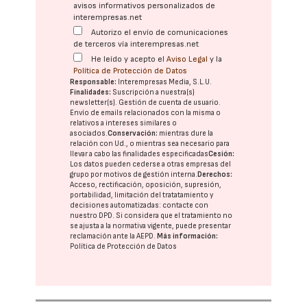
avisos informativos personalizados de
interempresas.net
Autorizo el envío de comunicaciones
de terceros vía interempresas.net
He leído y acepto el
Aviso Legal
y la
Política de Protección de Datos
Responsable:
Interempresas Media, S.L.U.
Finalidades:
Suscripción a nuestra(s)
newsletter(s). Gestión de cuenta de usuario.
Envío de emails relacionados con la misma o
relativos a intereses similares o
asociados.
Conservación:
mientras dure la
relación con Ud., o mientras sea necesario para
llevar a cabo las finalidades especificadas
Cesión:
Los datos pueden cederse a otras
empresas del
grupo
por motivos de gestión interna.
Derechos:
Acceso, rectificación, oposición, supresión,
portabilidad, limitación del tratatamiento y
decisiones automatizadas:
contacte con
nuestro DPD
. Si considera que el tratamiento no
se ajusta a la normativa vigente, puede presentar
reclamación ante la
AEPD
.
Más información:
Política de Protección de Datos