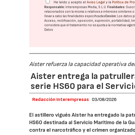
He leído y acepto el
Aviso Legal
y la
Política de Pr
Responsable:
Interempresas Media, S.L.U.
Finalidades:
Suscri
relacionados con la misma o relativos a intereses similares 
llevar a cabo las finalidades especificadas
Cesión:
Los datos p
Acceso, rectificación, oposición, supresión, portabilidad, l
considera que el tratamiento no se ajusta a la normativa vige
Datos
Aister refuerza la capacidad operativa del
Aister entrega la patruller
serie HS60 para el Servici
Redacción Interempresas
03/08/2026
El astillero vigués Aister ha entregado la pat
HS60 destinada al Servicio Marítimo de la Gu
contra el narcotráfico y el crimen organizad