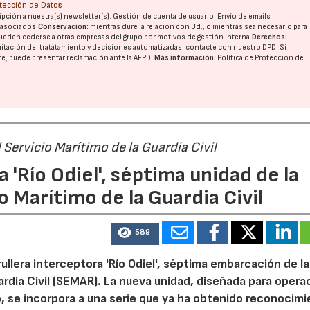
otección de Datos
pción a nuestra(s) newsletter(s). Gestión de cuenta de usuario. Envío de emails
o asociados.
Conservación:
mientras dure la relación con Ud., o mientras sea necesario para
ueden cederse a otras
empresas del grupo
por motivos de gestión interna.
Derechos:
imitación del tratatamiento y decisiones automatizadas:
contacte con nuestro DPD
. Si
nte, puede presentar reclamación ante la
AEPD
.
Más información:
Política de Protección de
 Servicio Marítimo de la Guardia Civil
a 'Río Odiel', séptima unidad de la
o Marítimo de la Guardia Civil
589
rullera interceptora 'Río Odiel', séptima embarcación de la
ardia Civil (SEMAR). La nueva unidad, diseñada para opera
o, se incorpora a una serie que ya ha obtenido reconocim