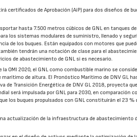
rá certificados de Aprobación (AiP) para dos diseños de b
sportar hasta 7.500 metros cúbicos de GNL en tanques de 
para los sistemas modulares de suministro, llenado y segur
encia de los buques. Están equipados con motores que pue
también tendrán una notación de clase para el abastecimi
vicios de abastecimiento de GNL si es necesario.
 de la OMI 2020, el GNL como combustible marino se consid
te marítimo de altura. El Pronóstico Marítimo de DNV GL ha
ctiva de Transición Energética de DNV GL 2018, proyecta q
mundial será impulsada por GNL para 2030, en comparación c
que los buques propulsados ​​con GNL constituirán el 23 % 
na actualización de la infraestructura de abastecimiento 
15/07/2026
29/07/2026
nzar en el diseño de activos mediante la optimización de l