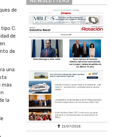
NEWSLETTERS
uques de
tipo C.
idad de
den
ento de
era una
sta
ue más
on
de la
de
15/07/2026
a