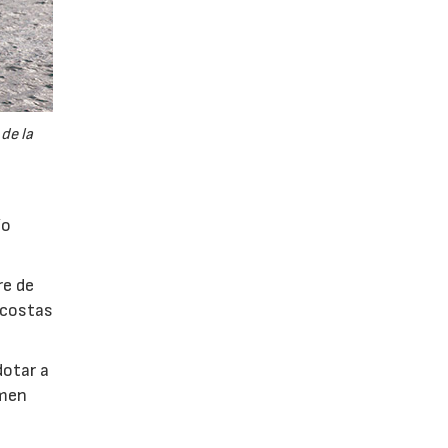
de la
ío
re de
s costas
dotar a
imen