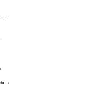
e, la
,
ón
obras