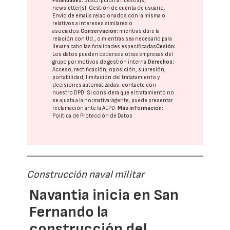
Finalidades:
Suscripción a nuestra(s)
newsletter(s). Gestión de cuenta de usuario.
Envío de emails relacionados con la misma o
relativos a intereses similares o
asociados.
Conservación:
mientras dure la
relación con Ud., o mientras sea necesario para
llevar a cabo las finalidades especificadas
Cesión:
Los datos pueden cederse a otras
empresas del
grupo
por motivos de gestión interna.
Derechos:
Acceso, rectificación, oposición, supresión,
portabilidad, limitación del tratatamiento y
decisiones automatizadas:
contacte con
nuestro DPD
. Si considera que el tratamiento no
se ajusta a la normativa vigente, puede presentar
reclamación ante la
AEPD
.
Más información:
Política de Protección de Datos
Construcción naval militar
Navantia inicia en San
Fernando la
construcción del