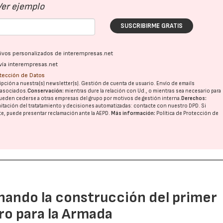
Ver ejemplo
SUSCRIBIRME GRATIS
ativos personalizados de interempresas.net
vía interempresas.net
otección de Datos
pción a nuestra(s) newsletter(s). Gestión de cuenta de usuario. Envío de emails
o asociados.
Conservación:
mientras dure la relación con Ud., o mientras sea necesario para
ueden cederse a otras
empresas del grupo
por motivos de gestión interna.
Derechos:
imitación del tratatamiento y decisiones automatizadas:
contacte con nuestro DPD
. Si
nte, puede presentar reclamación ante la
AEPD
.
Más información:
Política de Protección de
rnando la construcción del primer
ro para la Armada