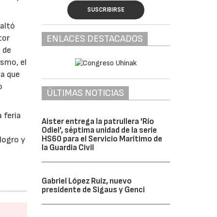
SUSCRIBIRSE
saltó
ENLACES DESTACADOS
tor
 de
ismo, el
ya que
o
ÚLTIMAS NOTICIAS
 feria
Aister entrega la patrullera 'Río
Odiel', séptima unidad de la serie
HS60 para el Servicio Marítimo de
logro y
la Guardia Civil
Gabriel López Ruiz, nuevo
presidente de Sigaus y Genci