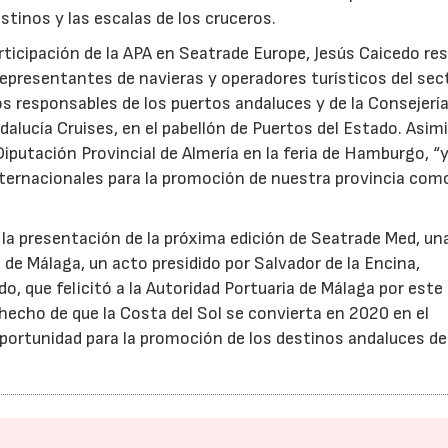
estinos y las escalas de los cruceros.
rticipación de la APA en Seatrade Europe, Jesús Caicedo re
presentantes de navieras y operadores turísticos del sec
s responsables de los puertos andaluces y de la Consejería
lucía Cruises, en el pabellón de Puertos del Estado. Asim
 Diputación Provincial de Almería en la feria de Hamburgo, “
nternacionales para la promoción de nuestra provincia com
a la presentación de la próxima edición de Seatrade Med, una
 de Málaga, un acto presidido por Salvador de la Encina,
o, que felicitó a la Autoridad Portuaria de Málaga por este 
l hecho de que la Costa del Sol se convierta en 2020 en el
oportunidad para la promoción de los destinos andaluces de