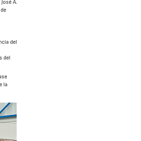
 José A.
 de
ncia del
s del
ase
e la