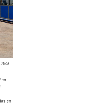
áutica
fico
e
glas en