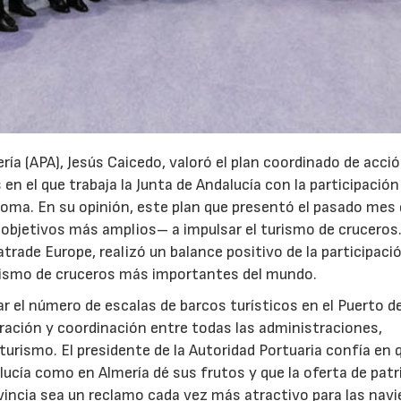
ería (APA), Jesús Caicedo, valoró el plan coordinado de acci
en el que trabaja la Junta de Andalucía con la participación
oma. En su opinión, este plan que presentó el pasado mes d
 objetivos más amplios– a impulsar el turismo de cruceros.
trade Europe, realizó un balance positivo de la participació
turismo de cruceros más importantes del mundo.
ar el número de escalas de barcos turísticos en el Puerto d
oración y coordinación entre todas las administraciones,
urismo. El presidente de la Autoridad Portuaria confía en q
15/07/2026
29/07/2026
lucía como en Almería dé sus frutos y que la oferta de pat
ovincia sea un reclamo cada vez más atractivo para las navi