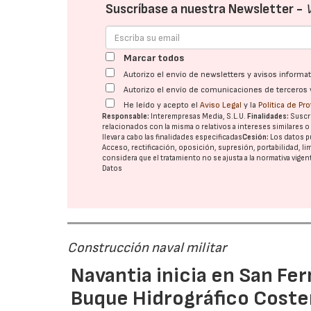
Suscríbase a nuestra Newsletter -
Marcar todos
Autorizo el envío de newsletters y avisos inform
Autorizo el envío de comunicaciones de terceros 
He leído y acepto el
Aviso Legal
y la
Política de Pr
Responsable:
Interempresas Media, S.L.U.
Finalidades:
Suscri
relacionados con la misma o relativos a intereses similares 
llevar a cabo las finalidades especificadas
Cesión:
Los datos p
Acceso, rectificación, oposición, supresión, portabilidad, l
considera que el tratamiento no se ajusta a la normativa vige
Datos
Construcción naval militar
Navantia inicia en San Fe
Buque Hidrográfico Coste