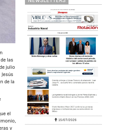
NEWSLETTERS
ón
 de las
e julio
 Jesús
n de la
e
ue el
15/07/2026
rimonio,
eras y