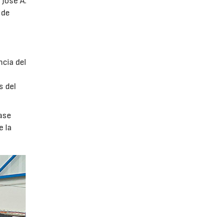
 José A.
 de
ncia del
s del
ase
e la