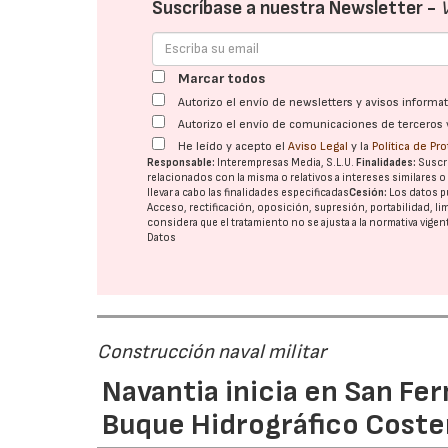
Suscríbase a nuestra Newsletter -
Marcar todos
Autorizo el envío de newsletters y avisos inform
Autorizo el envío de comunicaciones de terceros 
He leído y acepto el
Aviso Legal
y la
Política de Pr
Responsable:
Interempresas Media, S.L.U.
Finalidades:
Suscri
relacionados con la misma o relativos a intereses similares 
llevar a cabo las finalidades especificadas
Cesión:
Los datos p
Acceso, rectificación, oposición, supresión, portabilidad, l
considera que el tratamiento no se ajusta a la normativa vige
Datos
Construcción naval militar
Navantia inicia en San Fe
Buque Hidrográfico Coste