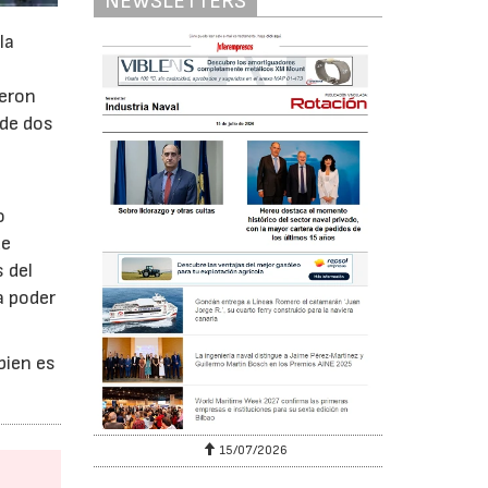
NEWSLETTERS
la
ieron
 de dos
o
de
s del
a poder
bien es
15/07/2026