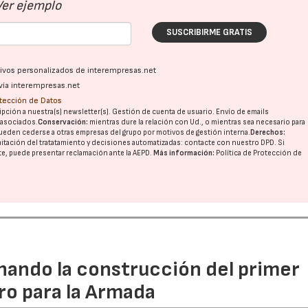
Ver ejemplo
SUSCRIBIRME GRATIS
ativos personalizados de interempresas.net
vía interempresas.net
otección de Datos
pción a nuestra(s) newsletter(s). Gestión de cuenta de usuario. Envío de emails
o asociados.
Conservación:
mientras dure la relación con Ud., o mientras sea necesario para
ueden cederse a otras
empresas del grupo
por motivos de gestión interna.
Derechos:
imitación del tratatamiento y decisiones automatizadas:
contacte con nuestro DPD
. Si
nte, puede presentar reclamación ante la
AEPD
.
Más información:
Política de Protección de
rnando la construcción del primer
ro para la Armada