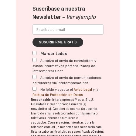
Suscríbase a nuestra
Newsletter -
Ver ejemplo
SUSCRIBIRME GRATIS
Marcar todos
Autorizo el envío de newsletters y
avisos informativos personalizados de
interempresas.net
Autorizo el envío de comunicaciones
de terceros vía interempresas.net
He leído y acepto el
Aviso Legal
y la
Política de Protección de Datos
Responsable:
Interempresas Media, S.L.U.
Finalidades:
Suscripción a nuestra(s)
newsletter(s). Gestión de cuenta de usuario.
Envío de emails relacionados con la misma o
relativos a intereses similares o
asociados.
Conservación:
mientras dure la
relación con Ud., o mientras sea necesario para
llevar a cabo las finalidades especificadas
Cesión: