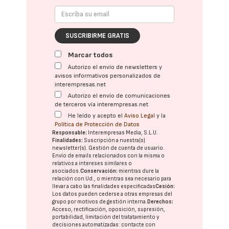
SUSCRIBIRME GRATIS
Marcar todos
Autorizo el envío de newsletters y
avisos informativos personalizados de
interempresas.net
Autorizo el envío de comunicaciones
de terceros vía interempresas.net
He leído y acepto el
Aviso Legal
y la
Política de Protección de Datos
Responsable:
Interempresas Media, S.L.U.
Finalidades:
Suscripción a nuestra(s)
newsletter(s). Gestión de cuenta de usuario.
Envío de emails relacionados con la misma o
relativos a intereses similares o
asociados.
Conservación:
mientras dure la
relación con Ud., o mientras sea necesario para
llevar a cabo las finalidades especificadas
Cesión:
Los datos pueden cederse a otras
empresas del
grupo
por motivos de gestión interna.
Derechos:
Acceso, rectificación, oposición, supresión,
portabilidad, limitación del tratatamiento y
decisiones automatizadas:
contacte con