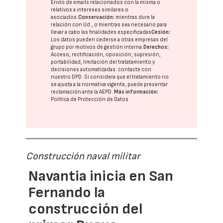
Envío de emails relacionados con la misma o
relativos a intereses similares o
asociados.
Conservación:
mientras dure la
relación con Ud., o mientras sea necesario para
llevar a cabo las finalidades especificadas
Cesión:
Los datos pueden cederse a otras
empresas del
grupo
por motivos de gestión interna.
Derechos:
Acceso, rectificación, oposición, supresión,
portabilidad, limitación del tratatamiento y
decisiones automatizadas:
contacte con
nuestro DPD
. Si considera que el tratamiento no
se ajusta a la normativa vigente, puede presentar
reclamación ante la
AEPD
.
Más información:
Política de Protección de Datos
Construcción naval militar
Navantia inicia en San
Fernando la
construcción del