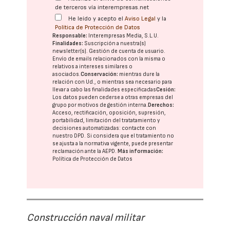
de terceros vía interempresas.net
He leído y acepto el
Aviso Legal
y la
Política de Protección de Datos
Responsable:
Interempresas Media, S.L.U.
Finalidades:
Suscripción a nuestra(s)
newsletter(s). Gestión de cuenta de usuario.
Envío de emails relacionados con la misma o
relativos a intereses similares o
asociados.
Conservación:
mientras dure la
relación con Ud., o mientras sea necesario para
llevar a cabo las finalidades especificadas
Cesión:
Los datos pueden cederse a otras
empresas del
grupo
por motivos de gestión interna.
Derechos:
Acceso, rectificación, oposición, supresión,
portabilidad, limitación del tratatamiento y
decisiones automatizadas:
contacte con
nuestro DPD
. Si considera que el tratamiento no
se ajusta a la normativa vigente, puede presentar
reclamación ante la
AEPD
.
Más información:
Política de Protección de Datos
Construcción naval militar