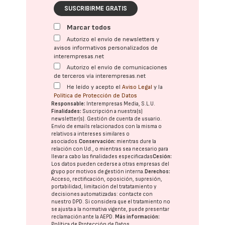
SUSCRIBIRME GRATIS
Marcar todos
Autorizo el envío de newsletters y
avisos informativos personalizados de
interempresas.net
Autorizo el envío de comunicaciones
de terceros vía interempresas.net
He leído y acepto el
Aviso Legal
y la
Política de Protección de Datos
Responsable:
Interempresas Media, S.L.U.
Finalidades:
Suscripción a nuestra(s)
newsletter(s). Gestión de cuenta de usuario.
Envío de emails relacionados con la misma o
relativos a intereses similares o
asociados.
Conservación:
mientras dure la
relación con Ud., o mientras sea necesario para
llevar a cabo las finalidades especificadas
Cesión:
Los datos pueden cederse a otras
empresas del
grupo
por motivos de gestión interna.
Derechos:
Acceso, rectificación, oposición, supresión,
portabilidad, limitación del tratatamiento y
decisiones automatizadas:
contacte con
nuestro DPD
. Si considera que el tratamiento no
se ajusta a la normativa vigente, puede presentar
reclamación ante la
AEPD
.
Más información:
Política de Protección de Datos