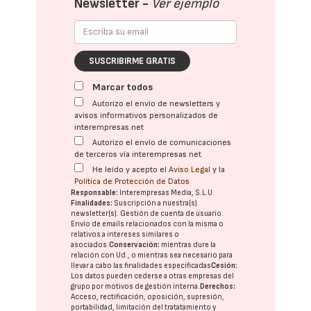
Newsletter -
Ver ejemplo
SUSCRIBIRME GRATIS
Marcar todos
Autorizo el envío de newsletters y
avisos informativos personalizados de
interempresas.net
Autorizo el envío de comunicaciones
de terceros vía interempresas.net
He leído y acepto el
Aviso Legal
y la
Política de Protección de Datos
Responsable:
Interempresas Media, S.L.U.
Finalidades:
Suscripción a nuestra(s)
newsletter(s). Gestión de cuenta de usuario.
Envío de emails relacionados con la misma o
relativos a intereses similares o
asociados.
Conservación:
mientras dure la
relación con Ud., o mientras sea necesario para
llevar a cabo las finalidades especificadas
Cesión:
Los datos pueden cederse a otras
empresas del
grupo
por motivos de gestión interna.
Derechos:
Acceso, rectificación, oposición, supresión,
portabilidad, limitación del tratatamiento y