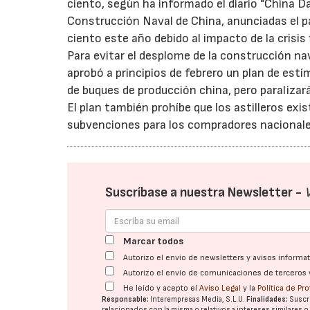
ciento, según ha informado el diario "China Da
Construcción Naval de China, anunciadas el pa
ciento este año debido al impacto de la crisis 
Para evitar el desplome de la construcción nav
aprobó a principios de febrero un plan de est
de buques de producción china, pero paralizará
El plan también prohíbe que los astilleros ex
subvenciones para los compradores nacionale
Suscríbase a nuestra Newsletter -
Marcar todos
Autorizo el envío de newsletters y avisos inform
Autorizo el envío de comunicaciones de terceros 
He leído y acepto el
Aviso Legal
y la
Política de Pr
Responsable:
Interempresas Media, S.L.U.
Finalidades:
Suscri
relacionados con la misma o relativos a intereses similares 