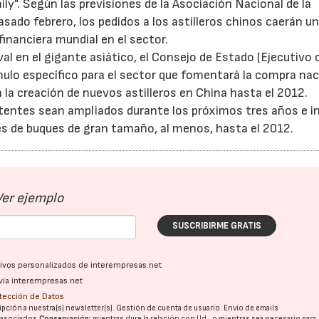
ily". Según las previsiones de la Asociación Nacional de la
sado febrero, los pedidos a los astilleros chinos caerán un
financiera mundial en el sector.
al en el gigante asiático, el Consejo de Estado (Ejecutivo 
ímulo específico para el sector que fomentará la compra nac
 la creación de nuevos astilleros en China hasta el 2012.
istentes sean ampliados durante los próximos tres años e i
s de buques de gran tamaño, al menos, hasta el 2012.
Ver ejemplo
SUSCRIBIRME GRATIS
ativos personalizados de interempresas.net
vía interempresas.net
otección de Datos
pción a nuestra(s) newsletter(s). Gestión de cuenta de usuario. Envío de emails
o asociados.
Conservación:
mientras dure la relación con Ud., o mientras sea necesario para