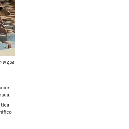
n el que
cción
mada.
utica
ráfico