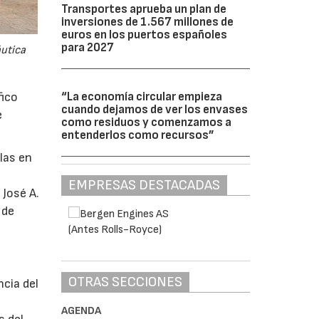
Transportes aprueba un plan de
inversiones de 1.567 millones de
euros en los puertos españoles
para 2027
áutica
“La economía circular empieza
fico
cuando dejamos de ver los envases
e
como residuos y comenzamos a
entenderlos como recursos”
glas en
EMPRESAS DESTACADAS
 José A.
 de
OTRAS SECCIONES
ncia del
AGENDA