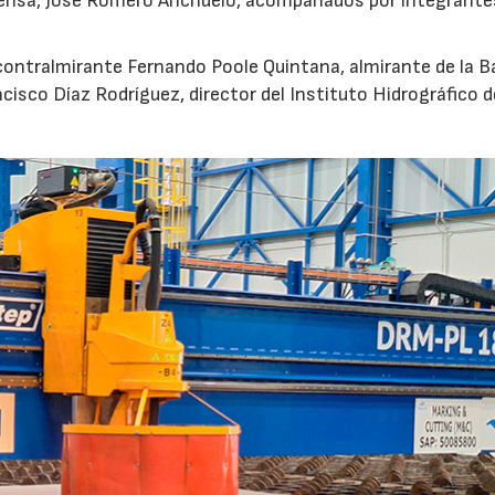
ensa, José Romero Anchuelo, acompañados por integrante
 contralmirante Fernando Poole Quintana, almirante de la B
ncisco Díaz Rodríguez, director del Instituto Hidrográfico d