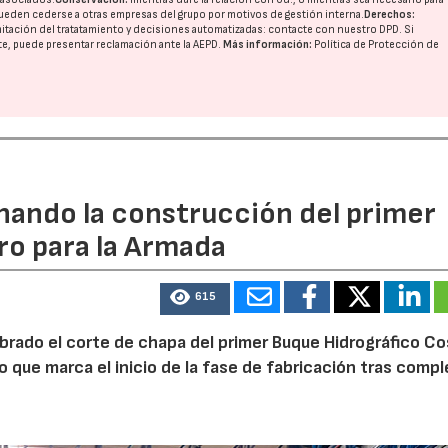
ueden cederse a otras
empresas del grupo
por motivos de gestión interna.
Derechos:
imitación del tratatamiento y decisiones automatizadas:
contacte con nuestro DPD
. Si
nte, puede presentar reclamación ante la
AEPD
.
Más información:
Política de Protección de
rnando la construcción del primer
ro para la Armada
615
ebrado el corte de chapa del primer Buque Hidrográfico C
o que marca el inicio de la fase de fabricación tras comp
15/07/2026
29/07/2026