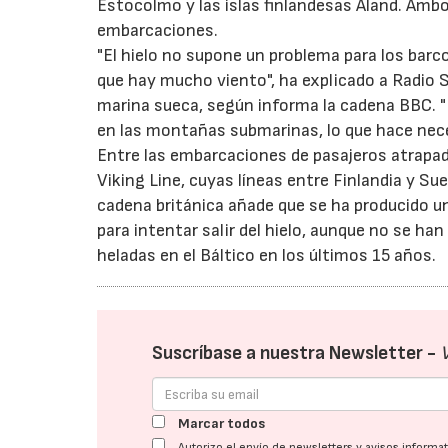
Estocolmo y las islas finlandesas Aland. Amb
embarcaciones.
"El hielo no supone un problema para los ba
que hay mucho viento", ha explicado a Radio Su
marina sueca, según informa la cadena BBC. "
en las montañas submarinas, lo que hace neces
Entre las embarcaciones de pasajeros atrapada
Viking Line, cuyas líneas entre Finlandia y Su
cadena británica añade que se ha producido u
para intentar salir del hielo, aunque no se ha
heladas en el Báltico en los últimos 15 años.
Suscríbase a nuestra Newsletter -
Marcar todos
Autorizo el envío de newsletters y avisos inform