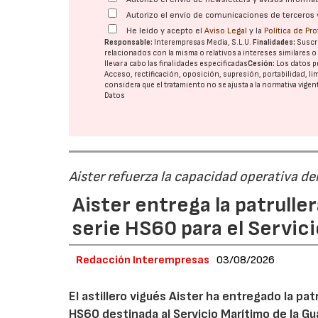
Autorizo el envío de comunicaciones de terceros 
He leído y acepto el
Aviso Legal
y la
Política de Pr
Responsable:
Interempresas Media, S.L.U.
Finalidades:
Suscri
relacionados con la misma o relativos a intereses similares 
llevar a cabo las finalidades especificadas
Cesión:
Los datos p
Acceso, rectificación, oposición, supresión, portabilidad, l
considera que el tratamiento no se ajusta a la normativa vige
Datos
Aister refuerza la capacidad operativa del
Aister entrega la patruller
serie HS60 para el Servici
Redacción Interempresas
03/08/2026
El astillero vigués Aister ha entregado la pat
HS60 destinada al Servicio Marítimo de la Gu