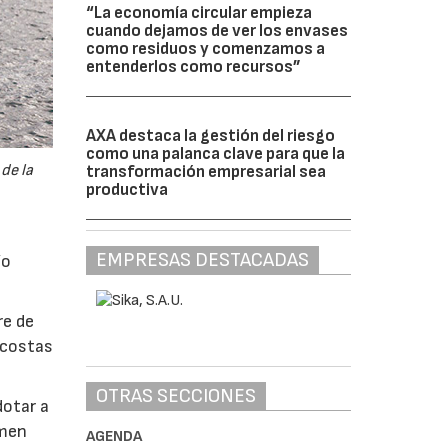
“La economía circular empieza
cuando dejamos de ver los envases
como residuos y comenzamos a
entenderlos como recursos”
AXA destaca la gestión del riesgo
como una palanca clave para que la
de la
transformación empresarial sea
productiva
EMPRESAS DESTACADAS
ío
re de
s costas
OTRAS SECCIONES
dotar a
imen
AGENDA