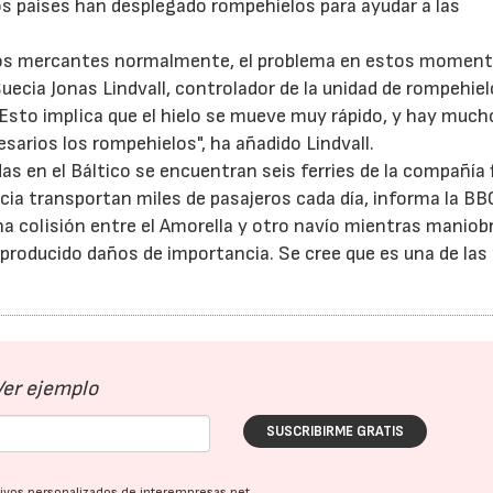
os países han desplegado rompehielos para ayudar a las
rcos mercantes normalmente, el problema en estos momen
ecia Jonas Lindvall, controlador de la unidad de rompehiel
Esto implica que el hielo se mueve muy rápido, y hay much
arios los rompehielos", ha añadido Lindvall.
s en el Báltico se encuentran seis ferries de la compañía 
ecia transportan miles de pasajeros cada día, informa la BB
na colisión entre el Amorella y otro navío mientras manio
n producido daños de importancia. Se cree que es una de las
Ver ejemplo
SUSCRIBIRME GRATIS
ativos personalizados de interempresas.net