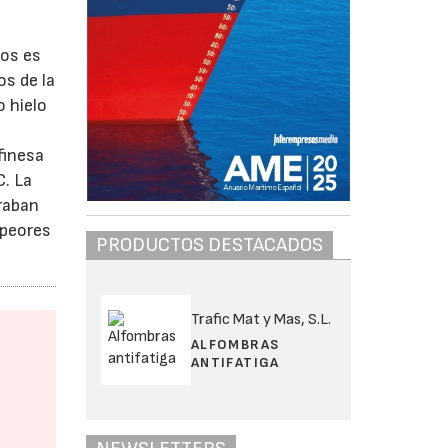
tos es
os de la
o hielo
finesa
C. La
braban
 peores
PRODUCTOS DESTACADOS
Trafic Mat y Mas, S.L.
ALFOMBRAS
ANTIFATIGA