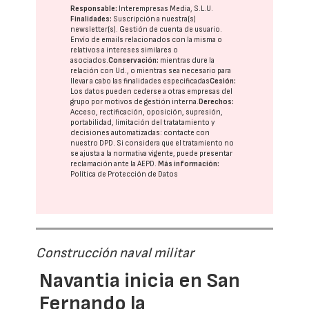
Responsable:
Interempresas Media, S.L.U.
Finalidades:
Suscripción a nuestra(s)
newsletter(s). Gestión de cuenta de usuario.
Envío de emails relacionados con la misma o
relativos a intereses similares o
asociados.
Conservación:
mientras dure la
relación con Ud., o mientras sea necesario para
llevar a cabo las finalidades especificadas
Cesión:
Los datos pueden cederse a otras
empresas del
grupo
por motivos de gestión interna.
Derechos:
Acceso, rectificación, oposición, supresión,
portabilidad, limitación del tratatamiento y
decisiones automatizadas:
contacte con
nuestro DPD
. Si considera que el tratamiento no
se ajusta a la normativa vigente, puede presentar
reclamación ante la
AEPD
.
Más información:
Política de Protección de Datos
Construcción naval militar
Navantia inicia en San
Fernando la