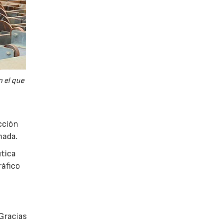
n el que
cción
mada.
utica
ráfico
Gracias