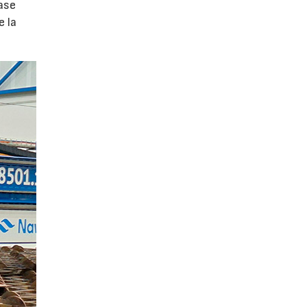
ase
e la