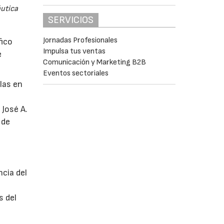
áutica
SERVICIOS
Jornadas Profesionales
fico
Impulsa tus ventas
e
Comunicación y Marketing B2B
Eventos sectoriales
glas en
 José A.
 de
ncia del
s del