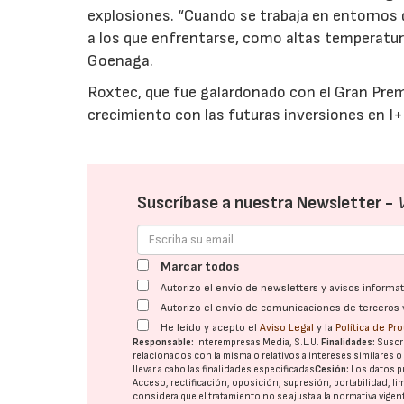
explosiones. “Cuando se trabaja en entornos 
a los que enfrentarse, como altas temperatura
Goenaga.
Roxtec, que fue galardonado con el Gran Pre
crecimiento con las futuras inversiones en I+
Suscríbase a nuestra Newsletter -
Marcar todos
Autorizo el envío de newsletters y avisos inform
Autorizo el envío de comunicaciones de terceros 
He leído y acepto el
Aviso Legal
y la
Política de Pr
Responsable:
Interempresas Media, S.L.U.
Finalidades:
Suscri
relacionados con la misma o relativos a intereses similares 
llevar a cabo las finalidades especificadas
Cesión:
Los datos p
Acceso, rectificación, oposición, supresión, portabilidad, l
considera que el tratamiento no se ajusta a la normativa vige