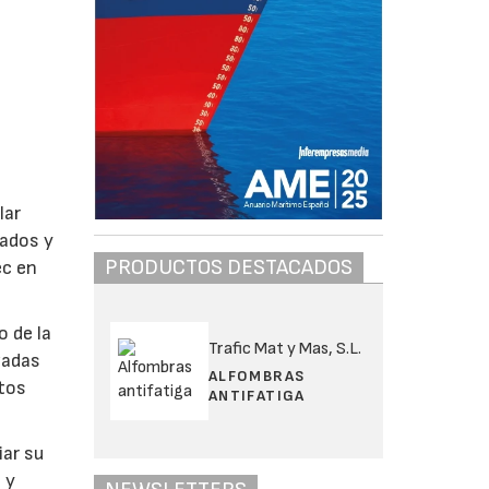
lar
cados y
PRODUCTOS DESTACADOS
ec en
o de la
Trafic Mat y Mas, S.L.
zadas
ALFOMBRAS
stos
ANTIFATIGA
iar su
 y