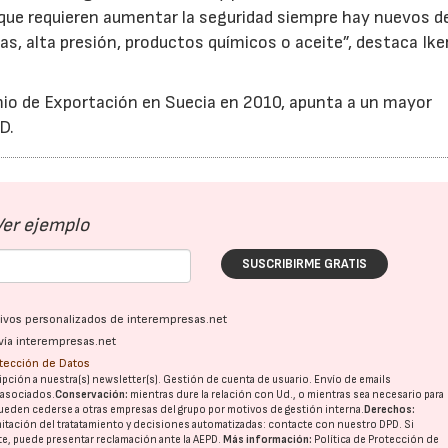
que requieren aumentar la seguridad siempre hay nuevos d
s, alta presión, productos químicos o aceite”, destaca Ike
mio de Exportación en Suecia en 2010, apunta a un mayor
D.
Ver ejemplo
SUSCRIBIRME GRATIS
ativos personalizados de interempresas.net
vía interempresas.net
otección de Datos
pción a nuestra(s) newsletter(s). Gestión de cuenta de usuario. Envío de emails
o asociados.
Conservación:
mientras dure la relación con Ud., o mientras sea necesario para
ueden cederse a otras
empresas del grupo
por motivos de gestión interna.
Derechos:
15/07/2026
29/07/2026
imitación del tratatamiento y decisiones automatizadas:
contacte con nuestro DPD
. Si
nte, puede presentar reclamación ante la
AEPD
.
Más información:
Política de Protección de