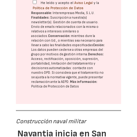
He leído y acepto el
Aviso Legal
y la
Política de Protección de Datos
Responsable:
Interempresas Media, S.L.U.
Finalidades:
Suscripción a nuestra(s)
newsletter(s). Gestión de cuenta de usuario.
Envío de emails relacionados con la misma o
relativos a intereses similares o
asociados.
Conservación:
mientras dure la
relación con Ud., o mientras sea necesario para
llevar a cabo las finalidades especificadas
Cesión:
Los datos pueden cederse a otras
empresas del
grupo
por motivos de gestión interna.
Derechos:
Acceso, rectificación, oposición, supresión,
portabilidad, limitación del tratatamiento y
decisiones automatizadas:
contacte con
nuestro DPD
. Si considera que el tratamiento no
se ajusta a la normativa vigente, puede presentar
reclamación ante la
AEPD
.
Más información:
Política de Protección de Datos
Construcción naval militar
Navantia inicia en San