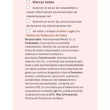
Marcar todos
Autorizo el envío de newsletters y
avisos informativos personalizados de
interempresas.net
Autorizo el envío de comunicaciones
de terceros vía interempresas.net
He leído y acepto el
Aviso Legal
y la
Política de Protección de Datos
Responsable:
Interempresas Media, S.L.U.
Finalidades:
Suscripción a nuestra(s)
newsletter(s). Gestión de cuenta de usuario.
Envío de emails relacionados con la misma o
relativos a intereses similares o
asociados.
Conservación:
mientras dure la
relación con Ud., o mientras sea necesario para
llevar a cabo las finalidades especificadas
Cesión:
Los datos pueden cederse a otras
empresas del
grupo
por motivos de gestión interna.
Derechos:
Acceso, rectificación, oposición, supresión,
portabilidad, limitación del tratatamiento y
decisiones automatizadas:
contacte con
nuestro DPD
. Si considera que el tratamiento no
se ajusta a la normativa vigente, puede presentar
reclamación ante la
AEPD
.
Más información:
Política de Protección de Datos