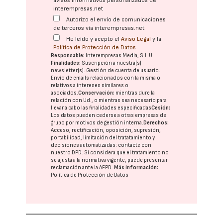
avisos informativos personalizados de
interempresas.net
Autorizo el envío de comunicaciones
de terceros vía interempresas.net
He leído y acepto el
Aviso Legal
y la
Política de Protección de Datos
Responsable:
Interempresas Media, S.L.U.
Finalidades:
Suscripción a nuestra(s)
newsletter(s). Gestión de cuenta de usuario.
Envío de emails relacionados con la misma o
relativos a intereses similares o
asociados.
Conservación:
mientras dure la
relación con Ud., o mientras sea necesario para
llevar a cabo las finalidades especificadas
Cesión:
Los datos pueden cederse a otras
empresas del
grupo
por motivos de gestión interna.
Derechos:
Acceso, rectificación, oposición, supresión,
portabilidad, limitación del tratatamiento y
decisiones automatizadas:
contacte con
nuestro DPD
. Si considera que el tratamiento no
se ajusta a la normativa vigente, puede presentar
reclamación ante la
AEPD
.
Más información:
Política de Protección de Datos