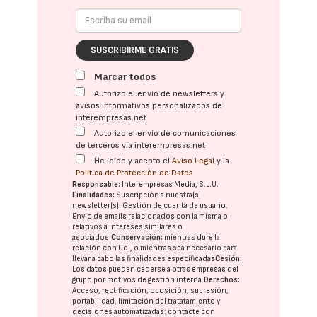
SUSCRIBIRME GRATIS
Marcar todos
Autorizo el envío de newsletters y
avisos informativos personalizados de
interempresas.net
Autorizo el envío de comunicaciones
de terceros vía interempresas.net
He leído y acepto el
Aviso Legal
y la
Política de Protección de Datos
Responsable:
Interempresas Media, S.L.U.
Finalidades:
Suscripción a nuestra(s)
newsletter(s). Gestión de cuenta de usuario.
Envío de emails relacionados con la misma o
relativos a intereses similares o
asociados.
Conservación:
mientras dure la
relación con Ud., o mientras sea necesario para
llevar a cabo las finalidades especificadas
Cesión:
Los datos pueden cederse a otras
empresas del
grupo
por motivos de gestión interna.
Derechos:
Acceso, rectificación, oposición, supresión,
portabilidad, limitación del tratatamiento y
decisiones automatizadas:
contacte con