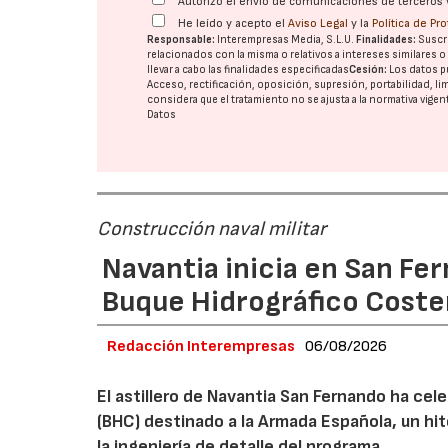
Autorizo el envío de comunicaciones de terceros 
He leído y acepto el
Aviso Legal
y la
Política de Pr
Responsable:
Interempresas Media, S.L.U.
Finalidades:
Suscri
relacionados con la misma o relativos a intereses similares 
llevar a cabo las finalidades especificadas
Cesión:
Los datos p
Acceso, rectificación, oposición, supresión, portabilidad, l
considera que el tratamiento no se ajusta a la normativa vige
Datos
Construcción naval militar
Navantia inicia en San Fe
Buque Hidrográfico Coste
Redacción Interempresas
06/08/2026
El astillero de Navantia San Fernando ha cel
(BHC) destinado a la Armada Española, un hit
la ingeniería de detalle del programa.