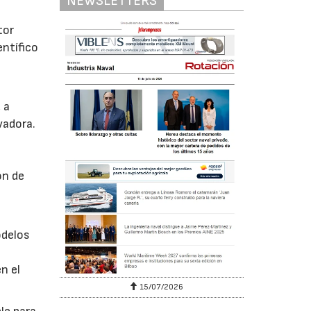
NEWSLETTERS
tor
entífico
 a
vadora.
ón de
odelos
n el
15/07/2026