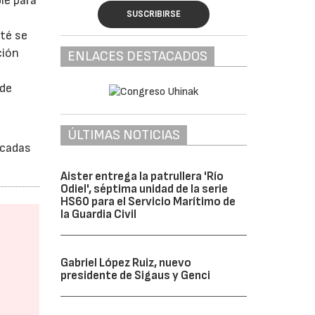
le para
SUSCRIBIRSE
ité se
ción
ENLACES DESTACADOS
 de
ÚLTIMAS NOTICIAS
icadas
Aister entrega la patrullera 'Río
Odiel', séptima unidad de la serie
HS60 para el Servicio Marítimo de
la Guardia Civil
Gabriel López Ruiz, nuevo
presidente de Sigaus y Genci