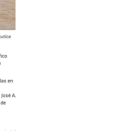
áutica
fico
e
glas en
 José A.
 de