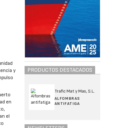
unidad
PRODUCTOS DESTACADOS
lencia y
mpulso
Trafic Mat y Mas, S.L.
uerto
ALFOMBRAS
dad en
ANTIFATIGA
to,
an el
co