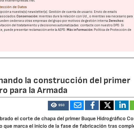
vía interempresas.net
otección de Datos
pción a nuestra(s) newsletter(s). Gestión de cuenta de usuario. Envío de emails
o asociados.
Conservación:
mientras dure la relación con Ud., o mientras sea necesario para
ueden cederse a otras
empresas del grupo
por motivos de gestión interna.
Derechos:
imitación del tratatamiento y decisiones automatizadas:
contacte con nuestro DPD
. Si
nte, puede presentar reclamación ante la
AEPD
.
Más información:
Política de Protección de
rnando la construcción del primer
ro para la Armada
950
ebrado el corte de chapa del primer Buque Hidrográfico C
o que marca el inicio de la fase de fabricación tras comp