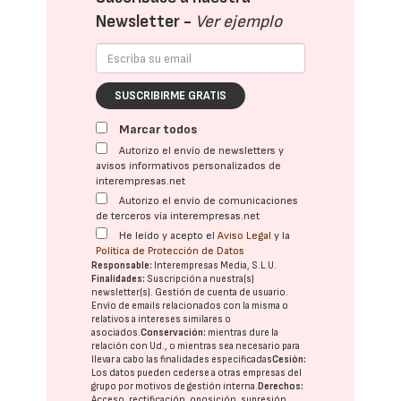
Newsletter -
Ver ejemplo
SUSCRIBIRME GRATIS
Marcar todos
Autorizo el envío de newsletters y
avisos informativos personalizados de
interempresas.net
Autorizo el envío de comunicaciones
de terceros vía interempresas.net
He leído y acepto el
Aviso Legal
y la
Política de Protección de Datos
Responsable:
Interempresas Media, S.L.U.
Finalidades:
Suscripción a nuestra(s)
newsletter(s). Gestión de cuenta de usuario.
Envío de emails relacionados con la misma o
relativos a intereses similares o
asociados.
Conservación:
mientras dure la
relación con Ud., o mientras sea necesario para
llevar a cabo las finalidades especificadas
Cesión:
Los datos pueden cederse a otras
empresas del
grupo
por motivos de gestión interna.
Derechos:
Acceso, rectificación, oposición, supresión,