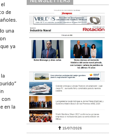
NEWSLETTERS
 el
to de
pañoles.
do una
son
 que ya
 la
ourido”
in
, con
e en la
15/07/2026