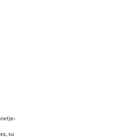
nnetje-
es, su