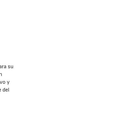
ara su
n
ivo y
 del