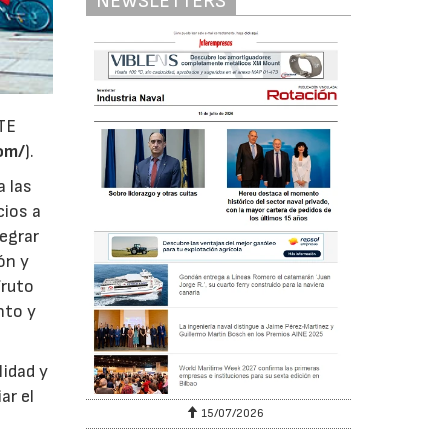
NEWSLETTERS
RTE
om/
).
a las
cios a
tegrar
ón y
fruto
nto y
lidad y
ar el
15/07/2026