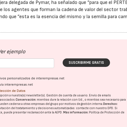
jera delegada de Pymar, ha señalado que “para que el PERT
e los agentes que forman la cadena de valor del sector tra
do que ”esta es la esencia del mismo y la semilla para cam
Ver ejemplo
SUSCRIBIRME GRATIS
ativos personalizados de interempresas.net
vía interempresas.net
otección de Datos
pción a nuestra(s) newsletter(s). Gestión de cuenta de usuario. Envío de emails
o asociados.
Conservación:
mientras dure la relación con Ud., o mientras sea necesario para
ueden cederse a otras
empresas del grupo
por motivos de gestión interna.
Derechos:
imitación del tratatamiento y decisiones automatizadas:
contacte con nuestro DPD
. Si
nte, puede presentar reclamación ante la
AEPD
.
Más información:
Política de Protección de