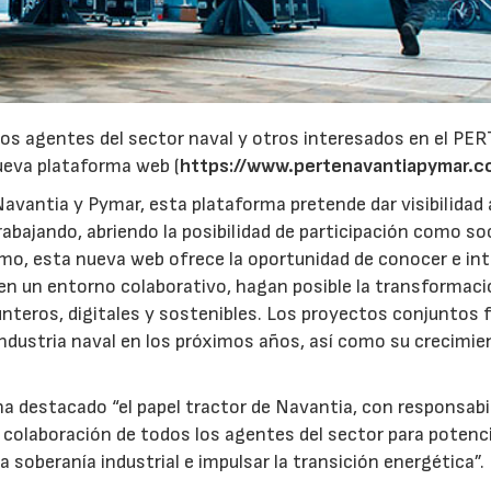
 los agentes del sector naval y otros interesados en el PE
ueva plataforma web (
https://www.pertenavantiapymar.c
avantia y Pymar, esta plataforma pretende dar visibilidad 
abajando, abriendo la posibilidad de participación como so
smo, esta nueva web ofrece la oportunidad de conocer e in
 en un entorno colaborativo, hagan posible la transformaci
nteros, digitales y sostenibles. Los proyectos conjuntos 
a industria naval en los próximos años, así como su crecimie
a destacado “el papel tractor de Navantia, con responsabi
 colaboración de todos los agentes del sector para potenci
15/07/2026
29/07/2026
a soberanía industrial e impulsar la transición energética”.