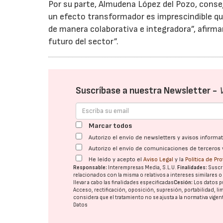
Por su parte, Almudena López del Pozo, conse
un efecto transformador es imprescindible qu
de manera colaborativa e integradora”, afirman
futuro del sector”.
Suscríbase a nuestra Newsletter -
Marcar todos
Autorizo el envío de newsletters y avisos inform
Autorizo el envío de comunicaciones de terceros 
He leído y acepto el
Aviso Legal
y la
Política de Pr
Responsable:
Interempresas Media, S.L.U.
Finalidades:
Suscri
relacionados con la misma o relativos a intereses similares 
llevar a cabo las finalidades especificadas
Cesión:
Los datos p
Acceso, rectificación, oposición, supresión, portabilidad, l
considera que el tratamiento no se ajusta a la normativa vige
Datos