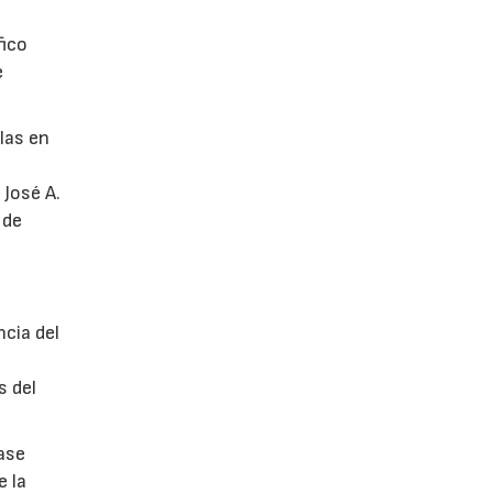
fico
e
glas en
 José A.
 de
ncia del
s del
ase
e la