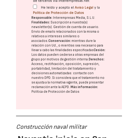
de terceros vía interempresas.net
He leído y acepto el
Aviso Legal
y la
Política de Protección de Datos
Responsable:
Interempresas Media, S.L.U.
Finalidades:
Suscripción a nuestra(s)
newsletter(s). Gestión de cuenta de usuario.
Envío de emails relacionados con la misma o
relativos a intereses similares o
asociados.
Conservación:
mientras dure la
relación con Ud., o mientras sea necesario para
llevar a cabo las finalidades especificadas
Cesión:
Los datos pueden cederse a otras
empresas del
grupo
por motivos de gestión interna.
Derechos:
Acceso, rectificación, oposición, supresión,
portabilidad, limitación del tratatamiento y
decisiones automatizadas:
contacte con
nuestro DPD
. Si considera que el tratamiento no
se ajusta a la normativa vigente, puede presentar
reclamación ante la
AEPD
.
Más información:
Política de Protección de Datos
Construcción naval militar