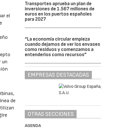
Transportes aprueba un plan de
inversiones de 1.567 millones de
euros en los puertos españoles
ar el
para 2027
e
seño
“La economía circular empieza
cuando dejamos de ver los envases
como residuos y comenzamos a
cepto
entenderlos como recursos”
r un
sión
EMPRESAS DESTACADAS
a
rbinas,
línea de
tilizan
OTRAS SECCIONES
gire
AGENDA