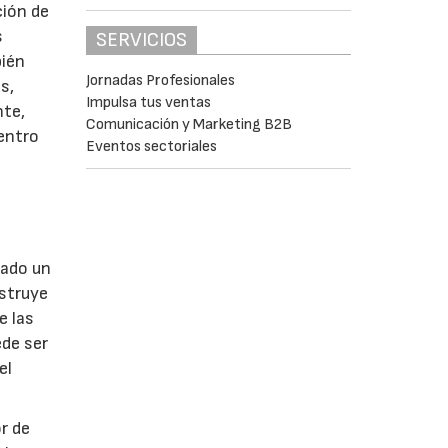
ción de
s
SERVICIOS
bién
Jornadas Profesionales
s,
Impulsa tus ventas
nte,
Comunicación y Marketing B2B
centro
Eventos sectoriales
zado un
bstruye
e las
ede ser
el
r de