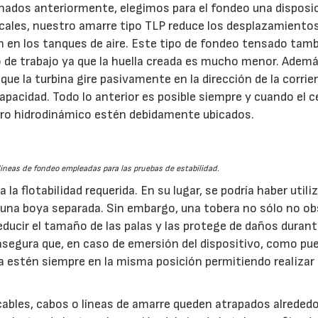
ados anteriormente, elegimos para el fondeo una disposi
icales, nuestro amarre tipo TLP reduce los desplazamiento
ón en los tanques de aire. Este tipo de fondeo tensado tam
de trabajo ya que la huella creada es mucho menor. Ademá
ue la turbina gire pasivamente en la dirección de la corrie
pacidad. Todo lo anterior es posible siempre y cuando el 
entro hidrodinámico estén debidamente ubicados.
 líneas de fondeo empleadas para las pruebas de estabilidad.
 la flotabilidad requerida. En su lugar, se podría haber utili
uso una boya separada. Sin embargo, una tobera no sólo no o
reducir el tamaño de las palas y las protege de daños durant
segura que, en caso de emersión del dispositivo, como pu
la estén siempre en la misma posición permitiendo realizar 
 cables, cabos o líneas de amarre queden atrapados alrededo