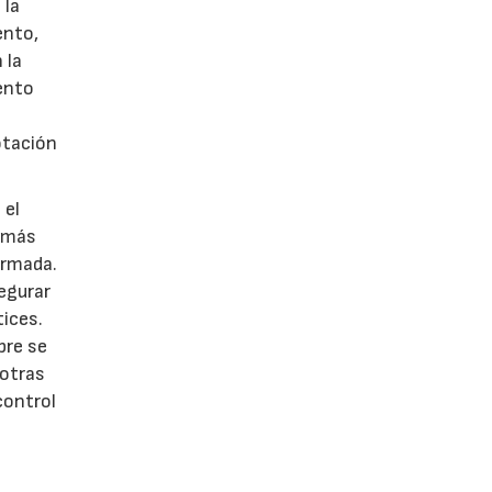
 la
ento,
 la
ento
otación
 el
s más
irmada.
egurar
tices.
pre se
 otras
control