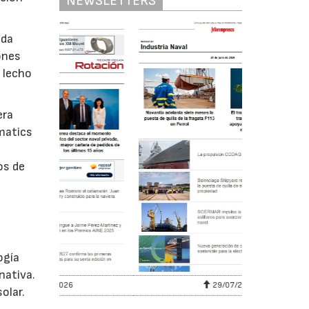
NEWSLETTERS
ada
ones
l lecho
era
matics
os de
ogía
nativa.
29/07/2026
olar.