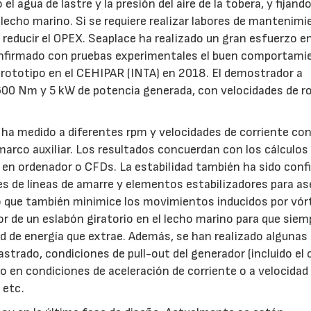
el agua de lastre y la presión del aire de la tobera, y fijando
 lecho marino. Si se requiere realizar labores de mantenimi
reducir el OPEX. Seaplace ha realizado un gran esfuerzo en
 confirmado con pruebas experimentales el buen comportami
prototipo en el CEHIPAR (INTA) en 2018. El demostrador a
600 Nm y 5 kW de potencia generada, con velocidades de r
ha medido a diferentes rpm y velocidades de corriente con
 marco auxiliar. Los resultados concuerdan con los cálculo
en ordenador o CFDs. La estabilidad también ha sido conf
s de líneas de amarre y elementos estabilizadores para as
no que también minimice los movimientos inducidos por vór
r de un eslabón giratorio en el lecho marino para que siem
ad de energía que extrae. Además, se han realizado algunas
strado, condiciones de pull-out del generador (incluido el 
co en condiciones de aceleración de corriente o a velocidad
 etc.