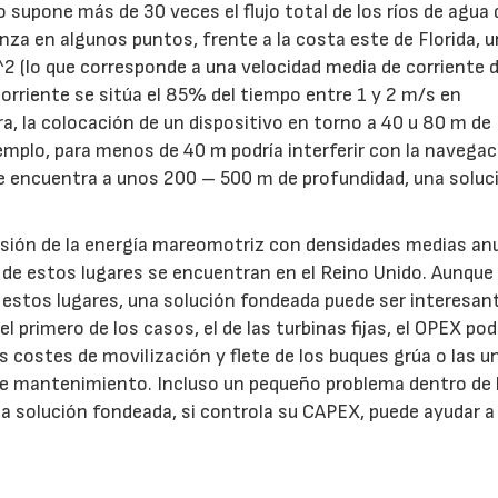
o supone más de 30 veces el flujo total de los ríos de agua 
za en algunos puntos, frente a la costa este de Florida, 
2 (lo que corresponde a una velocidad media de corriente 
 corriente se sitúa el 85% del tiempo entre 1 y 2 m/s en
, la colocación de un dispositivo en torno a 40 u 80 m de
jemplo, para menos de 40 m podría interferir con la navegac
e encuentra a unos 200 – 500 m de profundidad, una soluc
ersión de la energía mareomotriz con densidades medias an
de estos lugares se encuentran en el Reino Unido. Aunque
e estos lugares, una solución fondeada puede ser interesant
 primero de los casos, el de las turbinas fijas, el OPEX pod
 costes de movilización y flete de los buques grúa o las u
 de mantenimiento. Incluso un pequeño problema dentro de 
na solución fondeada, si controla su CAPEX, puede ayudar a 