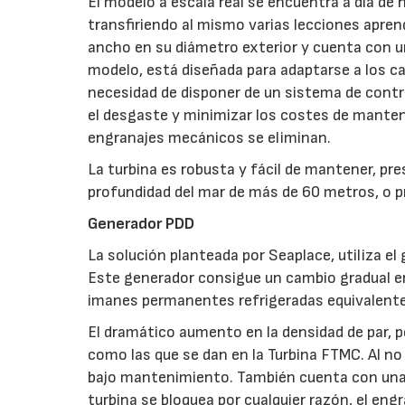
El modelo a escala real se encuentra a día de
transfiriendo al mismo varias lecciones aprend
ancho en su diámetro exterior y cuenta con 
modelo, está diseñada para adaptarse a los ca
necesidad de disponer de un sistema de contro
el desgaste y minimizar los costes de mante
engranajes mecánicos se eliminan.
La turbina es robusta y fácil de mantener, pr
profundidad del mar de más de 60 metros, o p
Generador PDD
La solución planteada por Seaplace, utiliza 
Este generador consigue un cambio gradual en
imanes permanentes refrigeradas equivalente
El dramático aumento en la densidad de par, p
como las que se dan en la Turbina FTMC. Al no
bajo mantenimiento. También cuenta con una c
turbina se bloquea por cualquier razón, el eng