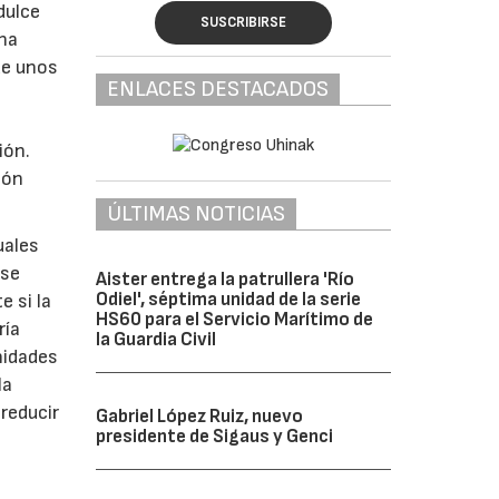
dulce
SUSCRIBIRSE
una
de unos
ENLACES DESTACADOS
ión.
ión
ÚLTIMAS NOTICIAS
uales
 se
Aister entrega la patrullera 'Río
Odiel', séptima unidad de la serie
e si la
HS60 para el Servicio Marítimo de
ría
la Guardia Civil
nidades
la
reducir
Gabriel López Ruiz, nuevo
presidente de Sigaus y Genci