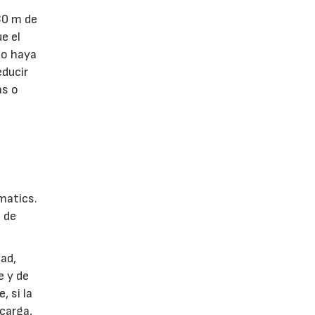
 30 m de
e el
no haya
educir
as o
matics.
 de
dad,
e y de
 si la
ecarga,