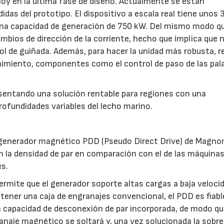
 hoy en la última fase de diseño. Actualmente se están
idas del prototipo. El dispositivo a escala real tiene unos
una capacidad de generación de 750 kW. Del mismo modo qu
mbios de dirección de la corriente, hecho que implica que 
l de guiñada. Además, para hacer la unidad más robusta, r
nimiento, componentes como el control de paso de las pal
esentando una solución rentable para regiones con una
rofundidades variables del lecho marino.
el generador magnético PDD (Pseudo Direct Drive) de Magno
 la densidad de par en comparación con el de las máquinas
s.
ermite que el generador soporte altas cargas a baja veloci
 tener una caja de engranajes convencional, el PDD es fiabl
apacidad de desconexión de par incorporada, de modo que,
ranaje magnético se soltará y, una vez solucionada la sobr