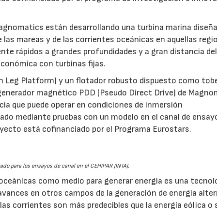
Magnomatics están desarrollando una turbina marina diseñ
 las mareas y de las corrientes oceánicas en aquellas regi
ente rápidos a grandes profundidades y a gran distancia de
conómica con turbinas fijas.
n Leg Platform) y un flotador robusto dispuesto como tob
El generador magnético PDD (Pseudo Direct Drive) de Magno
ncia que puede operar en condiciones de inmersión
idado mediante pruebas con un modelo en el canal de ensay
oyecto está cofinanciado por el Programa Eurostars.
cado para los ensayos de canal en el CEHIPAR (INTA).
es oceánicas como medio para generar energía es una tecnol
vances en otros campos de la generación de energía alter
15/07/2026
as corrientes son más predecibles que la energía eólica o s