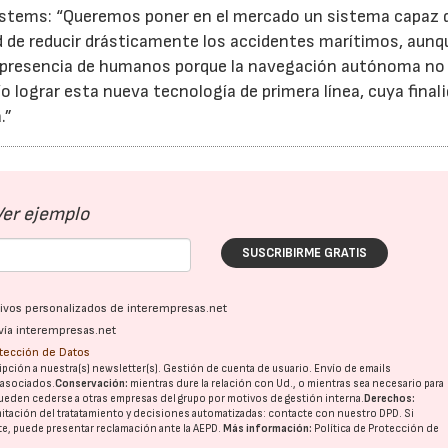
Systems: “Queremos poner en el mercado un sistema capaz 
ad de reducir drásticamente los accidentes marítimos, aunq
 presencia de humanos porque la navegación autónoma no
ío lograr esta nueva tecnología de primera línea, cuya final
.”
Ver ejemplo
SUSCRIBIRME GRATIS
ativos personalizados de interempresas.net
vía interempresas.net
otección de Datos
pción a nuestra(s) newsletter(s). Gestión de cuenta de usuario. Envío de emails
o asociados.
Conservación:
mientras dure la relación con Ud., o mientras sea necesario para
ueden cederse a otras
empresas del grupo
por motivos de gestión interna.
Derechos:
imitación del tratatamiento y decisiones automatizadas:
contacte con nuestro DPD
. Si
nte, puede presentar reclamación ante la
AEPD
.
Más información:
Política de Protección de