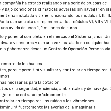
La compañía ha estado realizando una serie de pruebas de
y bajo condiciones climáticas adversas sin navegar en el
e ha instalado y tiene funcionando los módulos I, II, III, 
r lo que se trata de implementar los módulos VI, VII y VIII
E una ayuda de unos 1,2 millones de euros.
rollo y poner al completo en el mercado el Sistema Janus. Un
ware y sensores y que una vez instalado en cualquier buqu
ejo o gobernanza desde un Centro de Operación Remoto vía
l remoto de los buques.
s, porque permitirá visualizar y controlar en tiempo real 
ismos.
as necesarias para la dotación.
tos de la seguridad, eficiencia, ambientales y de navegaci
vigor o que entrarán próximamente.
ontrolar en tiempo real los ruidos y las vibraciones.
isminuirá fuertemente las averías de la maquinaria.