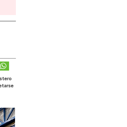
ostero
letarse