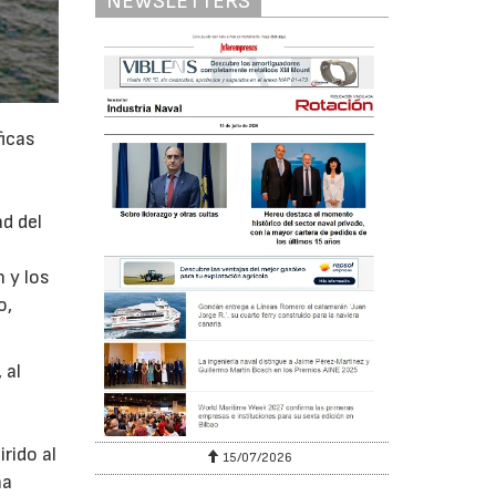
NEWSLETTERS
ficas
d del
n y los
o,
 al
a
rido al
15/07/2026
ha