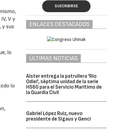
SUSCRIBIRSE
 mismo,
IV, V y
ENLACES DESTACADOS
, y sus
e, lo
ÚLTIMAS NOTICIAS
Aister entrega la patrullera 'Río
Odiel', séptima unidad de la serie
todo lo
HS60 para el Servicio Marítimo de
la Guardia Civil
ón,
Gabriel López Ruiz, nuevo
presidente de Sigaus y Genci