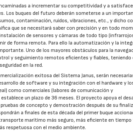
ncaminadas a incrementar su competitividad y a satisface
s. Los buques del futuro deberán someterse a un importa
sumos, contaminación, ruidos, vibraciones, etc., y dicho co
gnifica que se necesitará saber con precisión y en todo mo
stalación de sensores y cámaras de todo tipo (infrarrojos,
rvenir de forma remota. Para ello la automatización y la inte
importante. Uno de los mayores obstáculos para la navega
trol y seguimiento remotos eficientes y fiables, teniendo
eguridad en la red.
 comercialización exitosa del Sistema Janus, serán necesaria
esarrollo de software y su integración con el hardware y lo
eal) como comerciales (labores de comunicación y
 establece un plazo de 36 meses. El proyecto apoya el desa
á pruebas de concepto y demostración después de su finali
pondrán a finales de esta década del primer buque acciona
transporte marítimo más seguro, más eficiente en tiempo
más respetuosa con el medio ambiente.