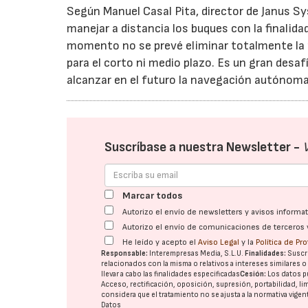
Según Manuel Casal Pita, director de Janus 
manejar a distancia los buques con la finalid
momento no se prevé eliminar totalmente la
para el corto ni medio plazo. Es un gran desaf
alcanzar en el futuro la navegación autónoma
Suscríbase a nuestra Newsletter -
Marcar todos
Autorizo el envío de newsletters y avisos inform
Autorizo el envío de comunicaciones de terceros 
He leído y acepto el
Aviso Legal
y la
Política de Pr
Responsable:
Interempresas Media, S.L.U.
Finalidades:
Suscri
relacionados con la misma o relativos a intereses similares 
llevar a cabo las finalidades especificadas
Cesión:
Los datos p
Acceso, rectificación, oposición, supresión, portabilidad, l
considera que el tratamiento no se ajusta a la normativa vige
Datos