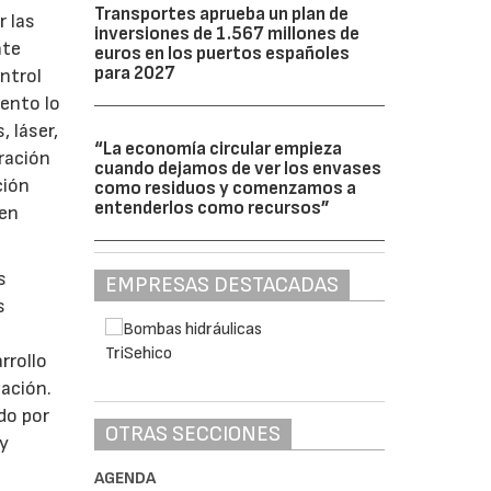
Transportes aprueba un plan de
r las
inversiones de 1.567 millones de
nte
euros en los puertos españoles
para 2027
ntrol
mento lo
 láser,
“La economía circular empieza
gración
cuando dejamos de ver los envases
ción
como residuos y comenzamos a
entenderlos como recursos”
 en
s
EMPRESAS DESTACADAS
s
rrollo
zación.
do por
OTRAS SECCIONES
 y
AGENDA