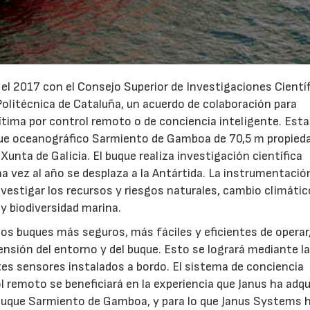
l 2017 con el Consejo Superior de Investigaciones Cientí
 Politécnica de Cataluña, un acuerdo de colaboración para
ítima por control remoto o de conciencia inteligente. Esta
uque oceanográfico Sarmiento de Gamboa de 70,5 m propieda
 Xunta de Galicia. El buque realiza investigación científica
una vez al año se desplaza a la Antártida. La instrumentació
nvestigar los recursos y riesgos naturales, cambio climátic
y biodiversidad marina.
os buques más seguros, más fáciles y eficientes de operar,
ensión del entorno y del buque. Esto se logrará mediante l
tes sensores instalados a bordo. El sistema de conciencia
 remoto se beneficiará en la experiencia que Janus ha adqui
15/07/2026
29/07/2026
 buque Sarmiento de Gamboa, y para lo que Janus Systems 