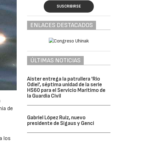
SUSCRIBIRSE
ENLACES DESTACADOS
ÚLTIMAS NOTICIAS
Aister entrega la patrullera 'Río
Odiel', séptima unidad de la serie
HS60 para el Servicio Marítimo de
la Guardia Civil
a
nia de
Gabriel López Ruiz, nuevo
presidente de Sigaus y Genci
a los