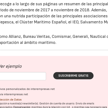
recoge a lo largo de sus páginas un resumen de las principa
riodo de noviembre de 2017 a noviembre de 2018. Además, 
 una nutrida participación de las principales asociaciones
epesca, el Clúster Marítimo Español, el IEO, Salvamento M
mo Allianz, Bureau Veritas, Comismar, Generali, Nautical 
 aportación al ámbito marítimo.
Ver ejemplo
SUSCRIBIRME GRATIS
ativos personalizados de interempresas.net
vía interempresas.net
otección de Datos
pción a nuestra(s) newsletter(s). Gestión de cuenta de usuario. Envío de emails
o asociados.
Conservación:
mientras dure la relación con Ud., o mientras sea necesario para