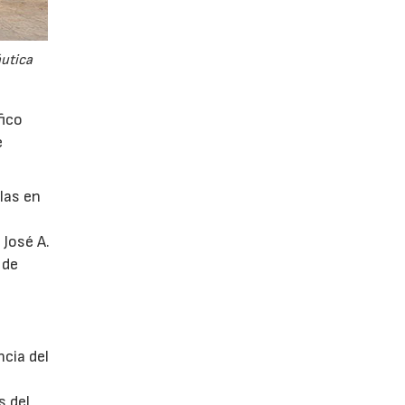
áutica
fico
e
glas en
 José A.
 de
ncia del
s del