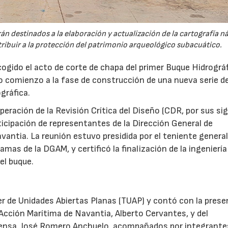
n destinados a la elaboración y actualización de la cartografía n
ntribuir a la protección del patrimonio arqueológico subacuático.
gido el acto de corte de chapa del primer Buque Hidrográ
 comienzo a la fase de construcción de una nueva serie d
gráfica.
superación de la Revisión Crítica del Diseño (CDR, por sus si
rticipación de representantes de la Dirección General de
ntia. La reunión estuvo presidida por el teniente general
amas de la DGAM, y certificó la finalización de la ingeniería
el buque.
ler de Unidades Abiertas Planas (TUAP) y contó con la prese
Acción Marítima de Navantia, Alberto Cervantes, y del
ensa, José Romero Anchuelo, acompañados por integrante