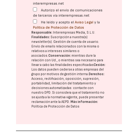
interempresas.net
Autorizo el envío de comunicaciones
de terceros vía interempresas.net
He leído y acepto el
Aviso Legal
y la
Política de Protección de Datos
Responsable:
Interempresas Media, S.L.U.
Finalidades:
Suscripción a nuestra(s)
newsletter(s). Gestión de cuenta de usuario.
Envío de emails relacionados con la misma o
relativos a intereses similares o
asociados.
Conservación:
mientras dure la
relación con Ud., o mientras sea necesario para
llevar a cabo las finalidades especificadas
Cesión:
Los datos pueden cederse a otras
empresas del
grupo
por motivos de gestión interna.
Derechos:
Acceso, rectificación, oposición, supresión,
portabilidad, limitación del tratatamiento y
decisiones automatizadas:
contacte con
nuestro DPD
. Si considera que el tratamiento no
se ajusta a la normativa vigente, puede presentar
reclamación ante la
AEPD
.
Más información:
Política de Protección de Datos