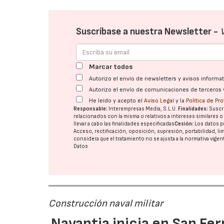
Suscríbase a nuestra Newsletter -
Marcar todos
Autorizo el envío de newsletters y avisos inform
Autorizo el envío de comunicaciones de terceros 
He leído y acepto el
Aviso Legal
y la
Política de Pr
Responsable:
Interempresas Media, S.L.U.
Finalidades:
Suscri
relacionados con la misma o relativos a intereses similares 
llevar a cabo las finalidades especificadas
Cesión:
Los datos p
Acceso, rectificación, oposición, supresión, portabilidad, l
considera que el tratamiento no se ajusta a la normativa vige
Datos
Construcción naval militar
Navantia inicia en San Fe