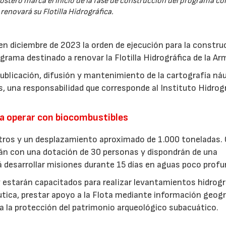
ostero marca el inicio de la fase de construcción del programa co
renovará su Flotilla Hidrográfica.
en diciembre de 2023 la orden de ejecución para la constru
rama destinado a renovar la Flotilla Hidrográfica de la Ar
publicación, difusión y mantenimiento de la cartografía ná
s, una responsabilidad que corresponde al Instituto Hidrog
a operar con biocombustibles
ros y un desplazamiento aproximado de 1.000 toneladas. 
rán con una dotación de 30 personas y dispondrán de una
rá desarrollar misiones durante 15 días en aguas poco profu
estarán capacitados para realizar levantamientos hidrogr
utica, prestar apoyo a la Flota mediante información geogr
a la protección del patrimonio arqueológico subacuático.