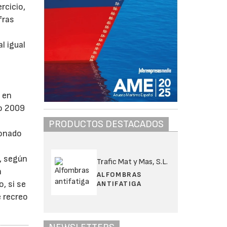
rcicio,
fras
l igual
 en
ño 2009
PRODUCTOS DESTACADOS
ionado
0, según
Trafic Mat y Mas, S.L.
n
ALFOMBRAS
, si se
ANTIFATIGA
 recreo