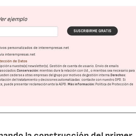
Ver ejemplo
SUSCRIBIRME GRATIS
ativos personalizados de interempresas.net
vía interempresas.net
otección de Datos
pción a nuestra(s) newsletter(s). Gestión de cuenta de usuario. Envío de emails
o asociados.
Conservación:
mientras dure la relación con Ud., o mientras sea necesario para
ueden cederse a otras
empresas del grupo
por motivos de gestión interna.
Derechos:
imitación del tratatamiento y decisiones automatizadas:
contacte con nuestro DPD
. Si
nte, puede presentar reclamación ante la
AEPD
.
Más información:
Política de Protección de
15/07/2026
29/07/2026
rnando la construcción del primer