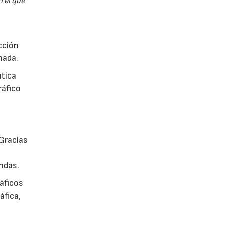
n el que
cción
mada.
utica
ráfico
Gracias
ndas.
áficos
áfica,