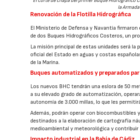
El corte de chapa del primer Buque Hidrográfico C
la Armada 
Renovación de la Flotilla Hidrográfica
El Ministerio de Defensa y Navantia firmaron 
de dos Buques Hidrográficos Costeros, un prog
La misión principal de estas unidades será la 
oficial del Estado en aguas y costas española
de la Marina.
Buques automatizados y preparados par
Los nuevos BHC tendrán una eslora de 50 met
a su elevado grado de automatización, opera
autonomía de 3.000 millas, lo que les permiti
Además, podrán operar con biocombustibles y 
destinados a la elaboración de cartografía ná
medioambiental y meteorológica y contribuir 
Impacto industrial en la Bahía de Cádiz