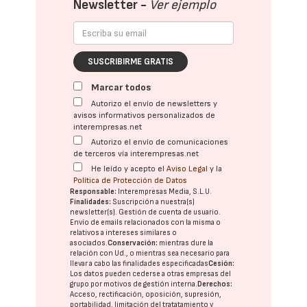
Newsletter -
Ver ejemplo
SUSCRIBIRME GRATIS
Marcar todos
Autorizo el envío de newsletters y
avisos informativos personalizados de
interempresas.net
Autorizo el envío de comunicaciones
de terceros vía interempresas.net
He leído y acepto el
Aviso Legal
y la
Política de Protección de Datos
Responsable:
Interempresas Media, S.L.U.
Finalidades:
Suscripción a nuestra(s)
newsletter(s). Gestión de cuenta de usuario.
Envío de emails relacionados con la misma o
relativos a intereses similares o
asociados.
Conservación:
mientras dure la
relación con Ud., o mientras sea necesario para
llevar a cabo las finalidades especificadas
Cesión:
Los datos pueden cederse a otras
empresas del
grupo
por motivos de gestión interna.
Derechos:
Acceso, rectificación, oposición, supresión,
portabilidad, limitación del tratatamiento y